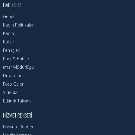
Nöbetçi Eczaneler
HABERLER
Turizm Rehberi
Genel
Kadın Politikalar
Hava Durumu
Kadın
Kültür
Kadın Politikalar
Fen İşleri
Kadın
Park & Bahçe
İmar Müdürlüğü
Duyurular
Foto Galeri
Videolar
Etkinlik Takvimi
HIZMET REHBERI
Başvuru Rehberi