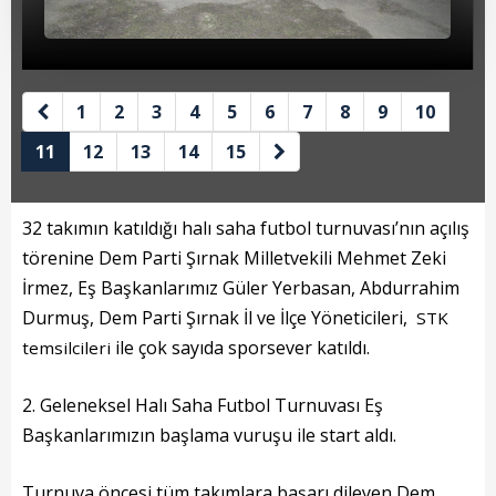
Beyan Bilgileri
Borç Bilgileri
Tahakkuk Bilgileri
1
2
3
4
5
6
7
8
9
10
Tahsilat Bilgileri
11
12
13
14
15
Online Ödeme
32 takımın katıldığı halı saha futbol turnuvası’nın açılış
Sicil Kodu ile Tahsilat
törenine Dem Parti Şırnak Milletvekili Mehmet Zeki
İrmez, Eş Başkanlarımız Güler Yerbasan, Abdurrahim
Sicil Arama
Durmuş, Dem Parti Şırnak İl ve İlçe Yöneticileri,
STK
Şikayet Bildirim Formu
ile çok sayıda sporsever katıldı.
temsilcileri
Şikayet Takip Formu
2. Geleneksel Halı Saha Futbol Turnuvası Eş
Başkanlarımızın başlama vuruşu ile start aldı.
Başkan
Turnuva öncesi tüm takımlara başarı dileyen Dem