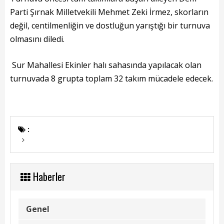
Başkanın Özgeçmişi
Parti Şırnak Milletvekili Mehmet Zeki İrmez, skorların
Başkanın Mesajı
değil, centilmenliğin ve dostluğun yarıştığı bir turnuva
olmasını diledi.
Başkanın Albümü
Sur Mahallesi Ekinler halı sahasında yapılacak olan
Başkana Mesaj
turnuvada 8 grupta toplam 32 takım mücadele edecek.
Projeler
Tamamlanan Projeler
:
Devam Eden Projeler
Planlanan Projeler
Haberler
Haberler
Genel
Genel