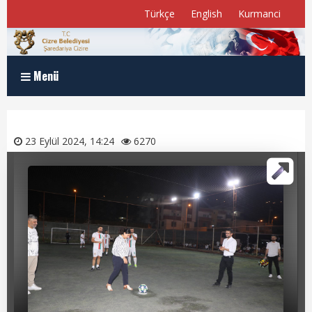
Türkçe
English
Kurmanci
Menü
Anasayfa
23 Eylül 2024, 14:24
6270
Kurumsal
Müdürlükler
Program ve Raporlar
Meclis Üyelerimiz
E-Belediye