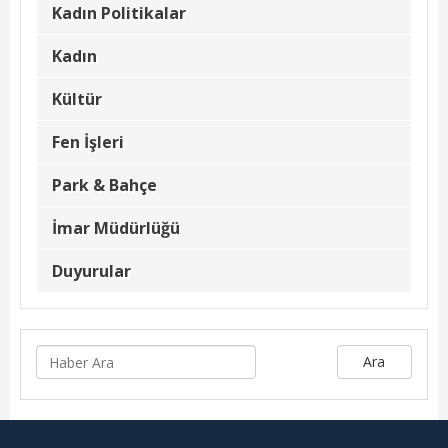
Kadın Politikalar
Kadın Politikalar
Kadın
Kadın
Kültür
Kültür
Fen İşleri
Fen İşleri
Park & Bahçe
Park & Bahçe
İmar Müdürlüğü
İmar Müdürlüğü
Duyurular
Duyurular
Foto Galeri
Videolar
Ara
Etkinlik Takvimi