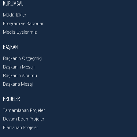
Hizmet Rehberi
KURUMSAL
Müdürlükler
Faaliyet Raporu
Program ve Raporlar
Başvuru Rehberi
Meclis Üyelerimiz
Meclis Kararları
BAŞKAN
İhale İlanları
Başkanın Özgeçmişi
Başkanın Mesajı
Vefat Edenler
Başkanın Albümü
Telefon Rehberi
Başkana Mesaj
İlçemiz
PROJELER
Tamamlanan Projeler
Cizre Tarihi
Devam Eden Projeler
Muhtarlıklar
Planlanan Projeler