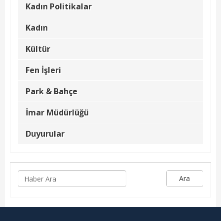
Kadın Politikalar
Kadın Politikalar
Kadın
Kadın
Kültür
Kültür
Fen İşleri
Fen İşleri
Park & Bahçe
Park & Bahçe
İmar Müdürlüğü
İmar Müdürlüğü
Duyurular
Duyurular
Foto Galeri
Videolar
Ara
Etkinlik Takvimi