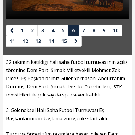
Beyan Bilgileri
Borç Bilgileri
Tahakkuk Bilgileri
1
2
3
4
5
6
7
8
9
10
Tahsilat Bilgileri
11
12
13
14
15
Online Ödeme
32 takımın katıldığı halı saha futbol turnuvası’nın açılış
Sicil Kodu ile Tahsilat
törenine Dem Parti Şırnak Milletvekili Mehmet Zeki
İrmez, Eş Başkanlarımız Güler Yerbasan, Abdurrahim
Sicil Arama
Durmuş, Dem Parti Şırnak İl ve İlçe Yöneticileri,
STK
Şikayet Bildirim Formu
ile çok sayıda sporsever katıldı.
temsilcileri
Şikayet Takip Formu
2. Geleneksel Halı Saha Futbol Turnuvası Eş
Başkanlarımızın başlama vuruşu ile start aldı.
Başkan
Turnuva öncesi tüm takımlara başarı dileyen Dem