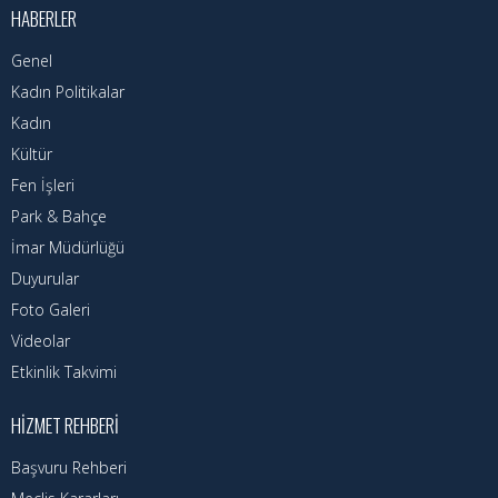
Nöbetçi Eczaneler
HABERLER
Turizm Rehberi
Genel
Kadın Politikalar
Hava Durumu
Kadın
Kültür
Kadın Politikalar
Fen İşleri
Kadın
Park & Bahçe
İmar Müdürlüğü
Duyurular
Foto Galeri
Videolar
Etkinlik Takvimi
HIZMET REHBERI
Başvuru Rehberi