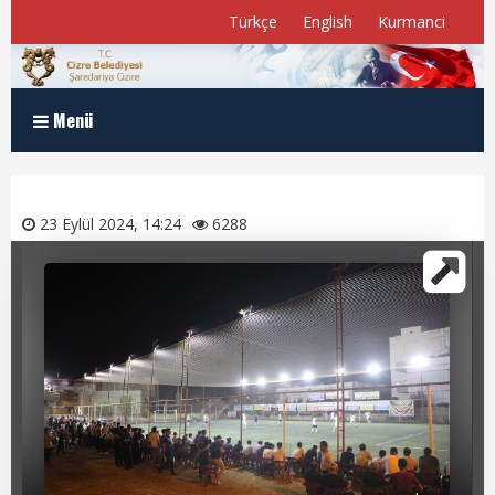
Türkçe
English
Kurmanci
Menü
Anasayfa
23 Eylül 2024, 14:24
6288
Kurumsal
Müdürlükler
Program ve Raporlar
Meclis Üyelerimiz
E-Belediye