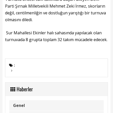
Başkanın Özgeçmişi
Parti Şırnak Milletvekili Mehmet Zeki İrmez, skorların
Başkanın Mesajı
değil, centilmenliğin ve dostluğun yarıştığı bir turnuva
olmasını diledi.
Başkanın Albümü
Sur Mahallesi Ekinler halı sahasında yapılacak olan
Başkana Mesaj
turnuvada 8 grupta toplam 32 takım mücadele edecek.
Projeler
Tamamlanan Projeler
:
Devam Eden Projeler
Planlanan Projeler
Haberler
Haberler
Genel
Genel