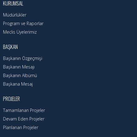
Hizmet Rehberi
KURUMSAL
Müdürlükler
Faaliyet Raporu
Program ve Raporlar
Başvuru Rehberi
Meclis Üyelerimiz
Meclis Kararları
BAŞKAN
İhale İlanları
Başkanın Özgeçmişi
Başkanın Mesajı
Vefat Edenler
Başkanın Albümü
Telefon Rehberi
Başkana Mesaj
İlçemiz
PROJELER
Tamamlanan Projeler
Cizre Tarihi
Devam Eden Projeler
Muhtarlıklar
Planlanan Projeler