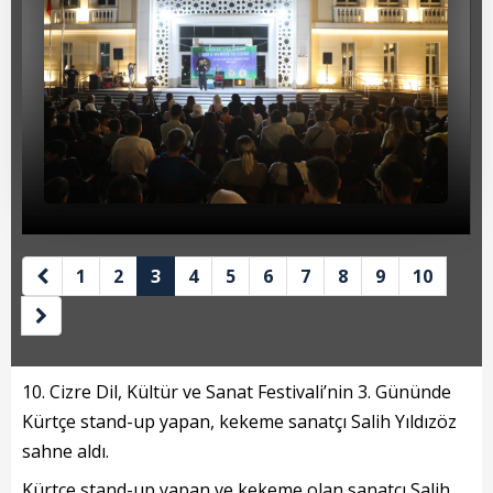
Beyan Bilgileri
Borç Bilgileri
Tahakkuk Bilgileri
Tahsilat Bilgileri
Online Ödeme
Sicil Kodu ile Tahsilat
1
2
3
4
5
6
7
8
9
10
Sicil Arama
Şikayet Bildirim Formu
Şikayet Takip Formu
10. Cizre Dil, Kültür ve Sanat Festivali’nin 3. Gününde
Kürtçe stand-up yapan, kekeme sanatçı Salih Yıldızöz
Başkan
sahne aldı.
Kürtçe stand-up yapan ve kekeme olan sanatçı Salih