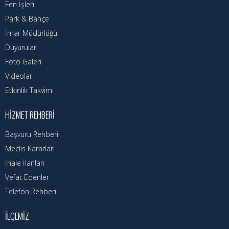
Nöbetçi Eczaneler
Fen İşleri
Park & Bahçe
Turizm Rehberi
İmar Müdürlüğü
Duyurular
Hava Durumu
Foto Galeri
Kadın Politikalar
Videolar
Etkinlik Takvimi
Kadın
HIZMET REHBERI
Başvuru Rehberi
Meclis Kararları
İhale İlanları
Vefat Edenler
Telefon Rehberi
İLÇEMIZ