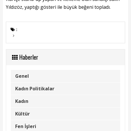
Başkanın Özgeçmişi
Yıldızöz, yaptığı gösteri ile büyük beğeni topladı.
Başkanın Mesajı
Başkanın Albümü
:
Başkana Mesaj
Projeler
Haberler
Tamamlanan Projeler
Genel
Devam Eden Projeler
Kadın Politikalar
Planlanan Projeler
Kadın
Haberler
Kültür
Genel
Fen İşleri