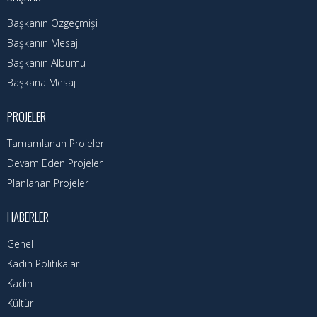
Hizmet Rehberi
Başkanın Özgeçmişi
Faaliyet Raporu
Başkanın Mesajı
Başkanın Albümü
Başvuru Rehberi
Başkana Mesaj
Meclis Kararları
PROJELER
İhale İlanları
Tamamlanan Projeler
Vefat Edenler
Devam Eden Projeler
Planlanan Projeler
Telefon Rehberi
HABERLER
İlçemiz
Genel
Cizre Tarihi
Kadın Politikalar
Kadın
Muhtarlıklar
Kültür