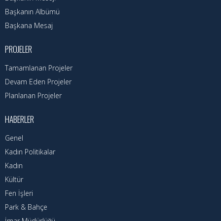
Nöbetçi Eczaneler
Başkanın Albümü
Turizm Rehberi
Başkana Mesaj
Hava Durumu
PROJELER
Tamamlanan Projeler
Kadın Politikalar
Devam Eden Projeler
Kadın
Planlanan Projeler
HABERLER
Genel
Kadın Politikalar
Kadın
Kültür
Fen İşleri
Park & Bahçe
İmar Müdürlüğü