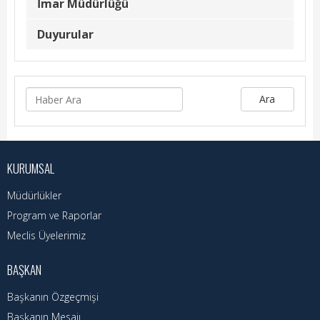
Hizmet Rehberi
İmar Müdürlüğü
Duyurular
Faaliyet Raporu
Başvuru Rehberi
Meclis Kararları
Ara
İhale İlanları
Vefat Edenler
KURUMSAL
Telefon Rehberi
Müdürlükler
Program ve Raporlar
İlçemiz
Meclis Üyelerimiz
Cizre Tarihi
BAŞKAN
Muhtarlıklar
Başkanın Özgeçmişi
Başkanın Mesajı