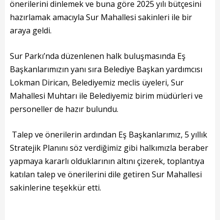
Başkanın Özgeçmişi
önerilerini dinlemek ve buna göre 2025 yılı bütçesini
hazırlamak amacıyla Sur Mahallesi sakinleri ile bir
Başkanın Mesajı
araya geldi.
Başkanın Albümü
Sur Parkı’nda düzenlenen halk buluşmasında Eş
Başkana Mesaj
Başkanlarımızın yanı sıra Belediye Başkan yardımcısı
Lokman Dirican, Belediyemiz meclis üyeleri, Sur
Projeler
Mahallesi Muhtarı ile Belediyemiz birim müdürleri ve
personeller de hazır bulundu.
Tamamlanan Projeler
Devam Eden Projeler
Talep ve önerilerin ardından Eş Başkanlarımız, 5 yıllık
Stratejik Planını söz verdiğimiz gibi halkımızla beraber
Planlanan Projeler
yapmaya kararlı olduklarının altını çizerek, toplantıya
katılan talep ve önerilerini dile getiren Sur Mahallesi
Haberler
sakinlerine teşekkür etti.
Genel