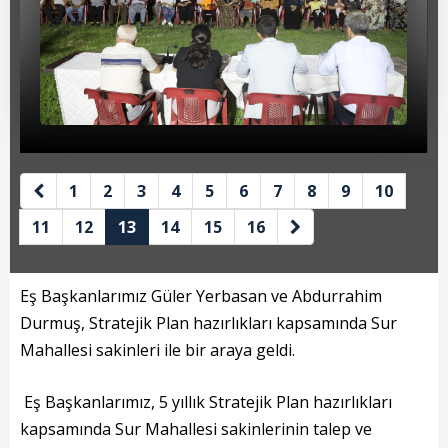
Beyan Bilgileri
Borç Bilgileri
Tahakkuk Bilgileri
Tahsilat Bilgileri
Online Ödeme
1
2
3
4
5
6
7
8
9
10
Sicil Kodu ile Tahsilat
11
12
13
14
15
16
Sicil Arama
Eş Başkanlarımız Güler Yerbasan ve Abdurrahim
Şikayet Bildirim Formu
Durmuş, Stratejik Plan hazırlıkları kapsamında Sur
Mahallesi sakinleri ile bir araya geldi.
Şikayet Takip Formu
Başkan
Eş Başkanlarımız, 5 yıllık Stratejik Plan hazırlıkları
kapsamında Sur Mahallesi sakinlerinin talep ve