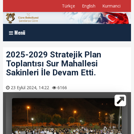
Türkçe
English
Kurmanci
Menü
Anasayfa
2025-2029 Stratejik Plan
Toplantısı Sur Mahallesi
Kurumsal
Sakinleri İle Devam Etti.
Müdürlükler
23 Eylül 2024, 14:22
6166
Program ve Raporlar
Meclis Üyelerimiz
E-Belediye