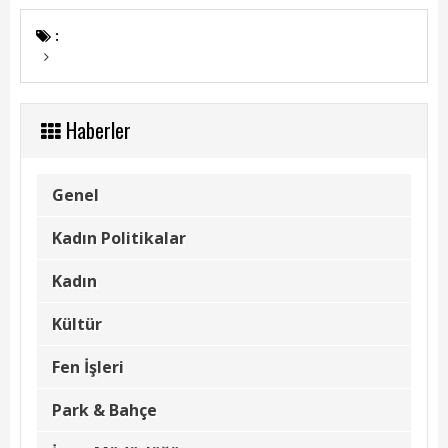
Kadın Politikalar
:
Kadın
Kültür
Haberler
Fen İşleri
Park & Bahçe
Genel
İmar Müdürlüğü
Kadın Politikalar
Duyurular
Kadın
Foto Galeri
Kültür
Videolar
Fen İşleri
Etkinlik Takvimi
Park & Bahçe