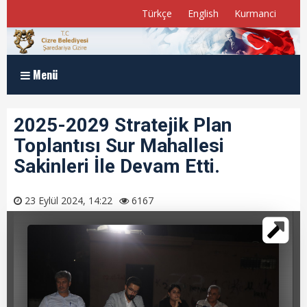
Türkçe
English
Kurmanci
Menü
Anasayfa
2025-2029 Stratejik Plan
Toplantısı Sur Mahallesi
Kurumsal
Sakinleri İle Devam Etti.
Müdürlükler
23 Eylül 2024, 14:22
6167
Program ve Raporlar
Meclis Üyelerimiz
E-Belediye