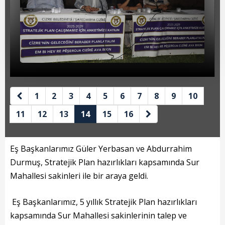
Beyan Bilgileri
Borç Bilgileri
Tahakkuk Bilgileri
Tahsilat Bilgileri
Online Ödeme
1
2
3
4
5
6
7
8
9
10
Sicil Kodu ile Tahsilat
11
12
13
14
15
16
Sicil Arama
Eş Başkanlarımız Güler Yerbasan ve Abdurrahim
Şikayet Bildirim Formu
Durmuş, Stratejik Plan hazırlıkları kapsamında Sur
Mahallesi sakinleri ile bir araya geldi.
Şikayet Takip Formu
Başkan
Eş Başkanlarımız, 5 yıllık Stratejik Plan hazırlıkları
kapsamında Sur Mahallesi sakinlerinin talep ve