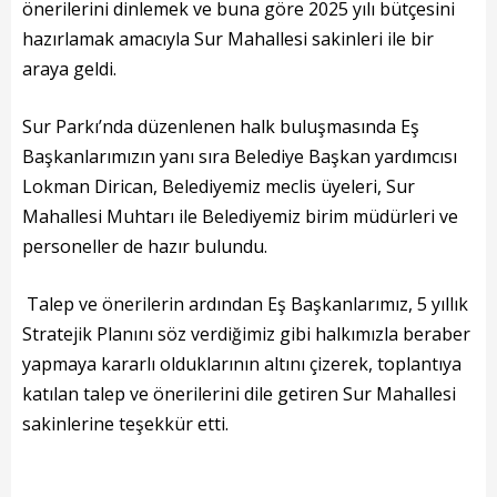
Başkanın Özgeçmişi
önerilerini dinlemek ve buna göre 2025 yılı bütçesini
hazırlamak amacıyla Sur Mahallesi sakinleri ile bir
Başkanın Mesajı
araya geldi.
Başkanın Albümü
Sur Parkı’nda düzenlenen halk buluşmasında Eş
Başkana Mesaj
Başkanlarımızın yanı sıra Belediye Başkan yardımcısı
Lokman Dirican, Belediyemiz meclis üyeleri, Sur
Projeler
Mahallesi Muhtarı ile Belediyemiz birim müdürleri ve
personeller de hazır bulundu.
Tamamlanan Projeler
Devam Eden Projeler
Talep ve önerilerin ardından Eş Başkanlarımız, 5 yıllık
Stratejik Planını söz verdiğimiz gibi halkımızla beraber
Planlanan Projeler
yapmaya kararlı olduklarının altını çizerek, toplantıya
katılan talep ve önerilerini dile getiren Sur Mahallesi
Haberler
sakinlerine teşekkür etti.
Genel