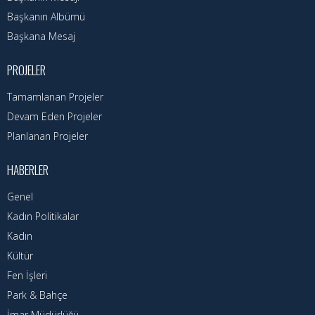
Nöbetçi Eczaneler
Başkanın Albümü
Turizm Rehberi
Başkana Mesaj
Hava Durumu
PROJELER
Tamamlanan Projeler
Kadın Politikalar
Devam Eden Projeler
Kadın
Planlanan Projeler
HABERLER
Genel
Kadın Politikalar
Kadın
Kültür
Fen İşleri
Park & Bahçe
İmar Müdürlüğü