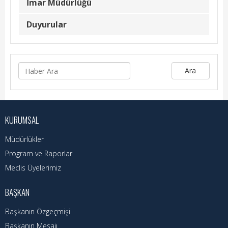
Hizmet Rehberi
İmar Müdürlüğü
Duyurular
Faaliyet Raporu
Başvuru Rehberi
Meclis Kararları
Ara
İhale İlanları
Vefat Edenler
KURUMSAL
Telefon Rehberi
Müdürlükler
Program ve Raporlar
İlçemiz
Meclis Üyelerimiz
Cizre Tarihi
BAŞKAN
Muhtarlıklar
Başkanın Özgeçmişi
Başkanın Mesajı