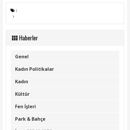
Kadın Politikalar
:
Kadın
Kültür
Haberler
Fen İşleri
Park & Bahçe
Genel
İmar Müdürlüğü
Kadın Politikalar
Duyurular
Kadın
Foto Galeri
Kültür
Videolar
Fen İşleri
Etkinlik Takvimi
Park & Bahçe