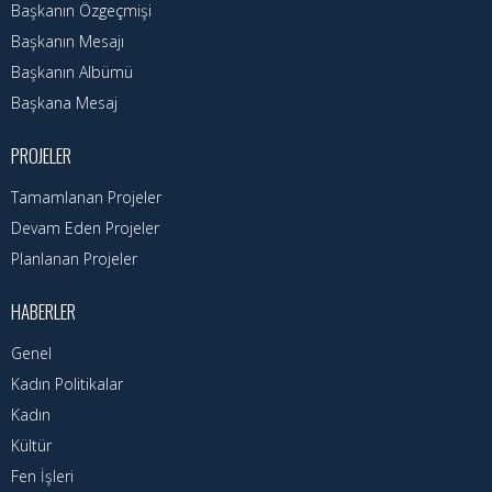
Hizmet Rehberi
Başkanın Özgeçmişi
Başkanın Mesajı
Faaliyet Raporu
Başkanın Albümü
Başkana Mesaj
Başvuru Rehberi
Meclis Kararları
PROJELER
Tamamlanan Projeler
İhale İlanları
Devam Eden Projeler
Vefat Edenler
Planlanan Projeler
Telefon Rehberi
HABERLER
İlçemiz
Genel
Kadın Politikalar
Cizre Tarihi
Kadın
Kültür
Muhtarlıklar
Fen İşleri