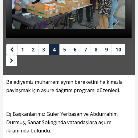
Beyan Bilgileri
Borç Bilgileri
Tahakkuk Bilgileri
Tahsilat Bilgileri
1
2
3
4
5
6
7
8
9
10
Online Ödeme
Sicil Kodu ile Tahsilat
Sicil Arama
Belediyemiz muharrem aynın bereketini halkımızla
paylaşmak için aşure dağıtım programı düzenledi.
Şikayet Bildirim Formu
Şikayet Takip Formu
Eş Başkanlarımız Güler Yerbasan ve Abdurrahim
Durmuş, Sanat Sokağında vatandaşlara aşure
Başkan
ikramında bulundu.