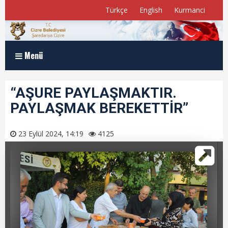
Türkçe
English
Kurmanci
Menü
Anasayfa
“AŞURE PAYLAŞMAKTIR.
PAYLAŞMAK BEREKETTİR”
Kurumsal
Müdürlükler
23 Eylül 2024, 14:19
4125
Program ve Raporlar
Meclis Üyelerimiz
E-Belediye