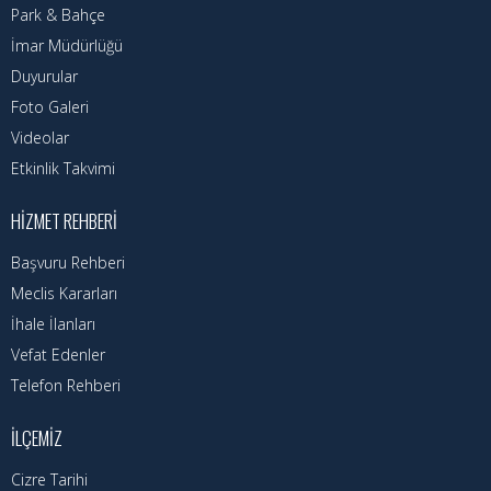
Nöbetçi Eczaneler
Park & Bahçe
İmar Müdürlüğü
Turizm Rehberi
Duyurular
Hava Durumu
Foto Galeri
Videolar
Kadın Politikalar
Etkinlik Takvimi
Kadın
HIZMET REHBERI
Başvuru Rehberi
Meclis Kararları
İhale İlanları
Vefat Edenler
Telefon Rehberi
İLÇEMIZ
Cizre Tarihi