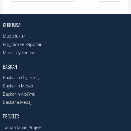
Nöbetçi Eczaneler
Turizm Rehberi
KURUMSAL
Hava Durumu
Müdürlükler
Kadın Politikalar
Program ve Raporlar
Meclis Üyelerimiz
Kadın
BAŞKAN
Başkanın Özgeçmişi
Başkanın Mesajı
Başkanın Albümü
Başkana Mesaj
PROJELER
Tamamlanan Projeler