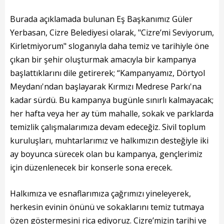
Başkanın Özgeçmişi
Burada açıklamada bulunan Eş Başkanımız Güler
Başkanın Mesajı
Yerbasan, Cizre Belediyesi olarak, "Cizre’mi Seviyorum,
Başkanın Albümü
Kirletmiyorum" sloganıyla daha temiz ve tarihiyle öne
çıkan bir şehir oluşturmak amacıyla bir kampanya
Başkana Mesaj
başlattıklarını dile getirerek; “Kampanyamız, Dörtyol
Meydanı'ndan başlayarak Kırmızı Medrese Parkı'na
Projeler
kadar sürdü. Bu kampanya bugünle sınırlı kalmayacak;
her hafta veya her ay tüm mahalle, sokak ve parklarda
Tamamlanan Projeler
temizlik çalışmalarımıza devam edeceğiz. Sivil toplum
Devam Eden Projeler
kuruluşları, muhtarlarımız ve halkımızın desteğiyle iki
ay boyunca sürecek olan bu kampanya, gençlerimiz
Planlanan Projeler
için düzenlenecek bir konserle sona erecek.
Haberler
Halkımıza ve esnaflarımıza çağrımızı yineleyerek,
Genel
herkesin evinin önünü ve sokaklarını temiz tutmaya
özen göstermesini rica ediyoruz. Cizre’mizin tarihi ve