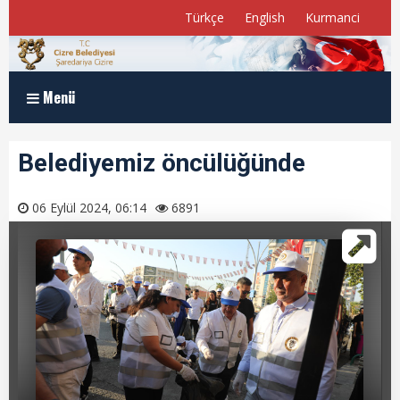
Türkçe
English
Kurmanci
Menü
Anasayfa
Belediyemiz öncülüğünde
Kurumsal
06 Eylül 2024, 06:14
6891
Müdürlükler
Program ve Raporlar
Meclis Üyelerimiz
E-Belediye