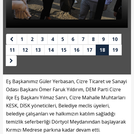
Beyan Bilgileri
Borç Bilgileri
Tahakkuk Bilgileri
1
2
3
4
5
6
7
8
9
10
Tahsilat Bilgileri
11
12
13
14
15
16
17
18
19
Online Ödeme
Sicil Kodu ile Tahsilat
Sicil Arama
Eş Başkanımız Güler Yerbasan, Cizre Ticaret ve Sanayi
Odası Başkanı Ömer Faruk Yıldırım, DEM Parti Cizre
Şikayet Bildirim Formu
ilçe Eş Başkanı Yılmaz Sanrı, Cizre Mahalle Muhtarları
Şikayet Takip Formu
KESK, DİSK yöneticileri, Belediye meclis üyeleri,
belediye çalışanları ve halkımızın katılım sağladığı
Başkan
temizlik seferberliği Dörtyol Meydanından başlayarak
Kırmızı Medrese parkına kadar devam etti.