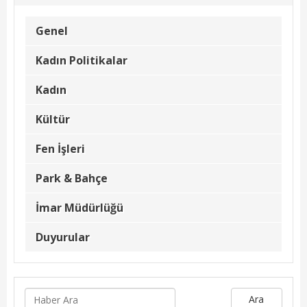
Hizmet Rehberi
Genel
Faaliyet Raporu
Kadın Politikalar
Başvuru Rehberi
Kadın
Meclis Kararları
Kültür
İhale İlanları
Fen İşleri
Vefat Edenler
Park & Bahçe
Telefon Rehberi
İmar Müdürlüğü
İlçemiz
Duyurular
Cizre Tarihi
Muhtarlıklar
Ara