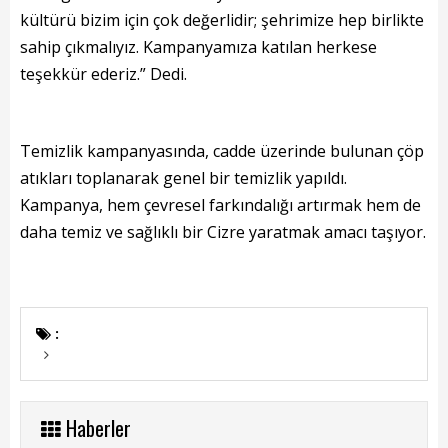
Kadın Politikalar
kültürü bizim için çok değerlidir; şehrimize hep birlikte
sahip çıkmalıyız. Kampanyamıza katılan herkese
Kadın
teşekkür ederiz.” Dedi.
Kültür
Fen İşleri
Temizlik kampanyasında, cadde üzerinde bulunan çöp
atıkları toplanarak genel bir temizlik yapıldı.
Park & Bahçe
Kampanya, hem çevresel farkındalığı artırmak hem de
İmar Müdürlüğü
daha temiz ve sağlıklı bir Cizre yaratmak amacı taşıyor.
Duyurular
Foto Galeri
:
Videolar
Etkinlik Takvimi
Haberler