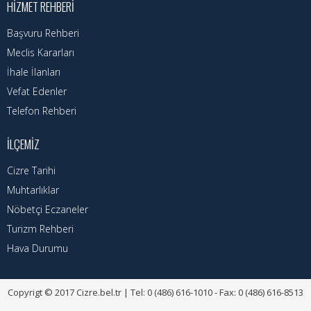
HIZMET REHBERI
Başvuru Rehberi
Meclis Kararları
İhale İlanları
Vefat Edenler
Telefon Rehberi
İLÇEMIZ
Cizre Tarihi
Muhtarlıklar
Nöbetçi Eczaneler
Turizm Rehberi
Hava Durumu
Copyrigt © 2017 Cizre.bel.tr | Tel: 0 (486) 616-1010 - Fax: 0 (486) 616-8513