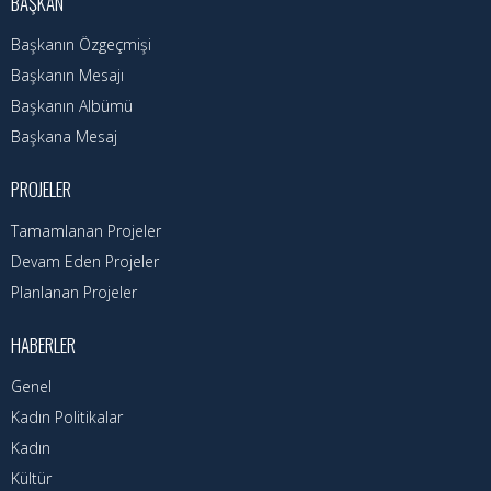
BAŞKAN
Nöbetçi Eczaneler
Başkanın Özgeçmişi
Turizm Rehberi
Başkanın Mesajı
Hava Durumu
Başkanın Albümü
Başkana Mesaj
Kadın Politikalar
PROJELER
Kadın
Tamamlanan Projeler
Devam Eden Projeler
Planlanan Projeler
HABERLER
Genel
Kadın Politikalar
Kadın
Kültür