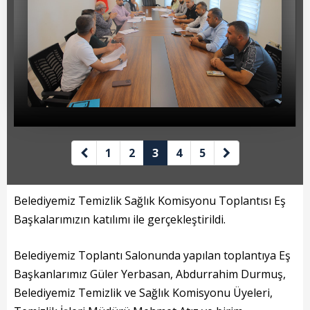
Beyan Bilgileri
Borç Bilgileri
Tahakkuk Bilgileri
Tahsilat Bilgileri
Online Ödeme
Sicil Kodu ile Tahsilat
1
2
3
4
5
Sicil Arama
Belediyemiz Temizlik Sağlık Komisyonu Toplantısı Eş
Şikayet Bildirim Formu
Başkalarımızın katılımı ile gerçekleştirildi.
Şikayet Takip Formu
Belediyemiz Toplantı Salonunda yapılan toplantıya Eş
Başkanlarımız Güler Yerbasan, Abdurrahim Durmuş,
Başkan
Belediyemiz Temizlik ve Sağlık Komisyonu Üyeleri,