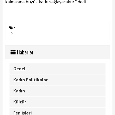
kalmasına büyük katkı sağlayacaktır." dedi.
Kadın Politikalar
Kadın
Kültür
:
Fen İşleri
Park & Bahçe
Haberler
İmar Müdürlüğü
Genel
Duyurular
Kadın Politikalar
Foto Galeri
Kadın
Videolar
Kültür
Etkinlik Takvimi
Fen İşleri