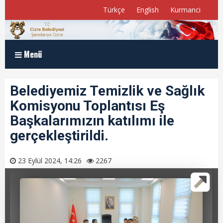
Türkçe
English
Kurmanci
Menü
Anasayfa
Belediyemiz Temizlik ve Sağlık
Komisyonu Toplantısı Eş
Kurumsal
Başkalarımızın katılımı ile
Müdürlükler
gerçekleştirildi.
Program ve Raporlar
23 Eylül 2024, 14:26
2267
Meclis Üyelerimiz
E-Belediye