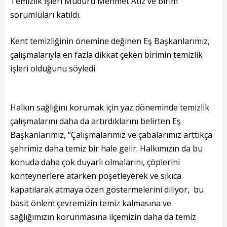
Başkanın Özgeçmişi
Temizlik İşleri Müdürü Mehmet Atız ve birim
sorumluları katıldı.
Başkanın Mesajı
Kent temizliğinin önemine değinen Eş Başkanlarımız,
Başkanın Albümü
çalışmalarıyla en fazla dikkat çeken birimin temizlik
Başkana Mesaj
işleri olduğunu söyledi.
Projeler
Halkın sağlığını korumak için yaz döneminde temizlik
Tamamlanan Projeler
çalışmalarını daha da artırdıklarını belirten Eş
Başkanlarımız, “Çalışmalarımız ve çabalarımız arttıkça
Devam Eden Projeler
şehrimiz daha temiz bir hale gelir. Halkımızın da bu
Planlanan Projeler
konuda daha çok duyarlı olmalarını, çöplerini
konteynerlere atarken poşetleyerek ve sıkıca
Haberler
kapatılarak atmaya özen göstermelerini diliyor, bu
basit önlem çevremizin temiz kalmasına ve
Genel
sağlığımızın korunmasına ilçemizin daha da temiz