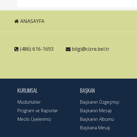
ANASAYFA
(486) 616-1693
bilgi@cizre.bel.tr
KURUMSAL
BAŞKAN
Müdürlükler
Başkanın Özgeçmişi
Program ve Raporlar
Başkanın Mesajı
Meclis Üyelerimiz
Başkanın Albümü
Başkana Mesaj