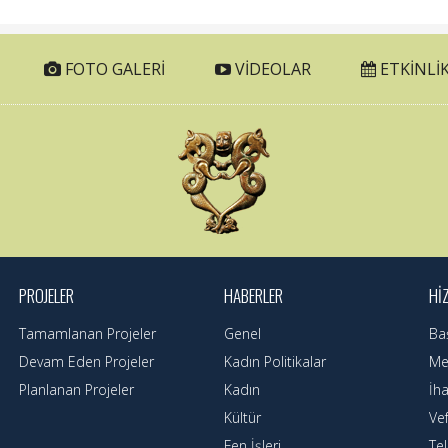
FOTO GALERI
VIDEOLAR
ETKINLIK
PROJELER
HABERLER
HI
Tamamlanan Projeler
Genel
Ba
Devam Eden Projeler
Kadın Politikalar
Mec
Planlanan Projeler
Kadın
İha
Kültür
Ve
Fen İşleri
Te