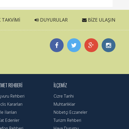
 TAKVIMI
DUYURULAR
BIZE ULAŞIN
ZMET REHBERI
İLÇEMIZ
şvuru Rehberi
Cizre Tarihi
lis Kararları
Muhtarlıklar
le İlanları
Nöbetçi Eczaneler
fat Edenler
Turizm Rehberi
lefon Rehberi
Hava Durumu