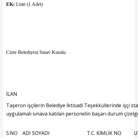
Kadın Politikalar
EK:
Liste (1 Adet)
Kadın
Kültür
Fen İşleri
Cizre Belediyesi Sınav Kurulu
Park & Bahçe
İmar Müdürlüğü
Duyurular
İLAN
Foto Galeri
Taşeron işçilerin Belediye İktisadi Teşekküllerinde işçi st
Videolar
uygulamalı sınava katılan personelin başarı durum çizelg
Etkinlik Takvimi
S.NO
ADI SOYADI
T.C. KİMLİK NO
U