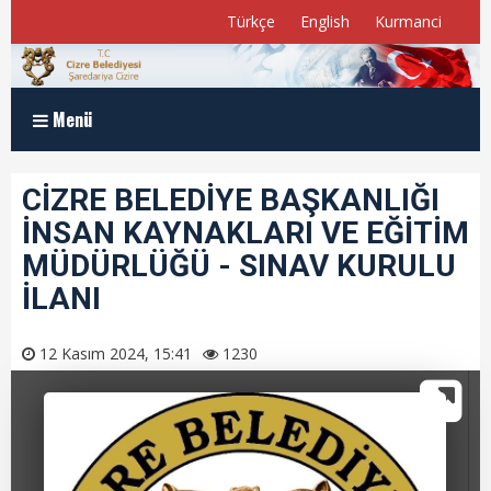
Türkçe
English
Kurmanci
Menü
Anasayfa
CİZRE BELEDİYE BAŞKANLIĞI
İNSAN KAYNAKLARI VE EĞİTİM
Kurumsal
MÜDÜRLÜĞÜ - SINAV KURULU
Müdürlükler
İLANI
Program ve Raporlar
12 Kasım 2024, 15:41
1230
Meclis Üyelerimiz
E-Belediye