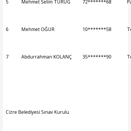
5
Mehmet Selim TÜRÜĞ
72*******68
Pa
Nöbetçi Eczaneler
Turizm Rehberi
Hava Durumu
6
Mehmet OĞUR
10*******58
T
Kadın Politikalar
7
Kadın
Abdurrahman KOLANÇ
35*******90
Te
Cizre Belediyesi Sınav Kurulu