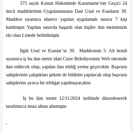
Başkanın Özgeçmişi
375 sayılı Kanun Hükmünde Kararname’nin Geçici 24
üncü maddelerinin Uygulanmasına Dair Usul ve Esasların 39.
Başkanın Mesajı
Maddesi uyarınca idarece yapılan uygulamalı sınava 7 kişi
Başkanın Albümü
katılmıştır. Yapılan sınavda başarılı olan kişiler ilan metnimizin
eki olan Listede belirtilmiştir.
Başkana Mesaj
İlgili Usul ve Esaslar’ın 39. Maddesinin 5. Alt bendi
Projeler
uyarınca iş bu ilan metni idari Cizre Belediyesinin Web sitesinde
ilan edilecek olup, yapılan ilan tebliğ yerine geçecektir. Başvuru
Tamamlanan Projeler
sahiplerinin çalıştıkları şirkete de bildirim yapılacak olup başvuru
Devam Eden Projeler
sahiplerine ayrıca bir tebligat yapılmayacaktır.
Planlanan Projeler
İş bu ilan metni 12/11/2024 tarihinde düzenlenerek
tarafımızca imza altına alınmıştır.
Haberler
Genel