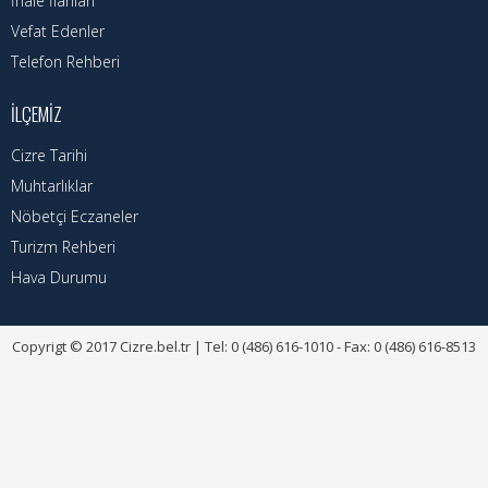
İhale İlanları
Vefat Edenler
Telefon Rehberi
İLÇEMIZ
Cizre Tarihi
Muhtarlıklar
Nöbetçi Eczaneler
Turizm Rehberi
Hava Durumu
Copyrigt © 2017 Cizre.bel.tr | Tel: 0 (486) 616-1010 - Fax: 0 (486) 616-8513