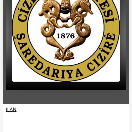
Beyan Bilgileri
Borç Bilgileri
Tahakkuk Bilgileri
Tahsilat Bilgileri
Online Ödeme
Sicil Kodu ile Tahsilat
Sicil Arama
Şikayet Bildirim Formu
Şikayet Takip Formu
İLAN
Başkan