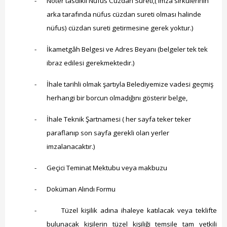
-
Noter tasdikli Nüfus Cüzdan Sureti,( imza sirkülerinin
Nöbetçi Eczaneler
arka tarafında nüfus cüzdan sureti olması halinde
Turizm Rehberi
nüfus) cüzdan sureti getirmesine gerek yoktur.)
Hava Durumu
-
İkametgâh Belgesi ve Adres Beyanı (belgeler tek tek
ibraz edilesi gerekmektedir.)
Kadın Politikalar
-
İhale tarihli olmak şartıyla Belediyemize vadesi geçmiş
Kadın
herhangi bir borcun olmadığını gösterir belge,
-
İhale Teknik Şartnamesi ( her sayfa teker teker
paraflanıp son sayfa gerekli olan yerler
imzalanacaktır.)
-
Geçici Teminat Mektubu veya makbuzu
-
Doküman Alındı Formu
-
Tüzel kişilik adına ihaleye katılacak veya teklifte
bulunacak kişilerin tüzel kişiliği temsile tam yetkili