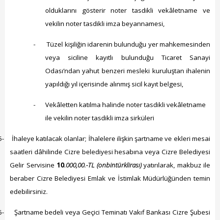
olduklarını gösterir noter tasdikli vekâletname ve
vekilin noter tasdikli imza beyannamesi,
-
Tüzel kişiliğin idarenin bulunduğu yer mahkemesinden
veya siciline kayıtlı bulunduğu Ticaret Sanayi
Odası’ndan yahut benzeri mesleki kuruluştan ihalenin
yapıldığı yıl içerisinde alınmış sicil kayıt belgesi,
-
Vekâletten katılma halinde noter tasdikli vekâletname
ile vekilin noter tasdikli imza sirküleri
5-
İhaleye katılacak olanlar; İhalelere ilişkin şartname ve ekleri mesai
saatleri dâhilinde Cizre belediyesi hesabına veya Cizre Belediyesi
Gelir Servisine
10
.000,00.-TL (onbintürklirası)
yatırılarak, makbuz ile
beraber Cizre Belediyesi Emlak ve İstimlak Müdürlüğünden temin
edebilirsiniz.
6-
Şartname bedeli veya Geçici Teminatı Vakıf Bankası Cizre Şubesi