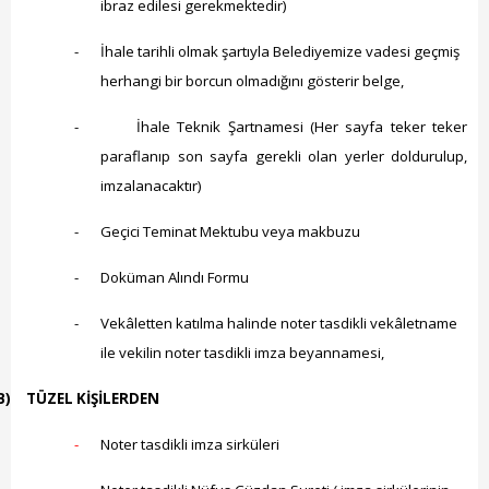
Hizmet Rehberi
ibraz edilesi gerekmektedir)
-
İhale tarihli olmak şartıyla Belediyemize vadesi geçmiş
Faaliyet Raporu
herhangi bir borcun olmadığını gösterir belge,
Başvuru Rehberi
-
İhale Teknik Şartnamesi (Her sayfa teker teker
Meclis Kararları
paraflanıp son sayfa gerekli olan yerler doldurulup,
imzalanacaktır)
İhale İlanları
-
Geçici Teminat Mektubu veya makbuzu
Vefat Edenler
-
Doküman Alındı Formu
Telefon Rehberi
-
Vekâletten katılma halinde noter tasdikli vekâletname
İlçemiz
ile vekilin noter tasdikli imza beyannamesi
,
B)
TÜZEL KİŞİLERDEN
Cizre Tarihi
-
Noter tasdikli imza sirküleri
Muhtarlıklar