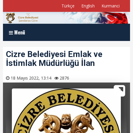
Türkçe
English
Kurmanci
Menü
Anasayfa
Cizre Belediyesi Emlak ve
İstimlak Müdürlüğü İlan
Kurumsal
Müdürlükler
18 Mayıs 2022, 13:14
2876
Program ve Raporlar
Meclis Üyelerimiz
E-Belediye