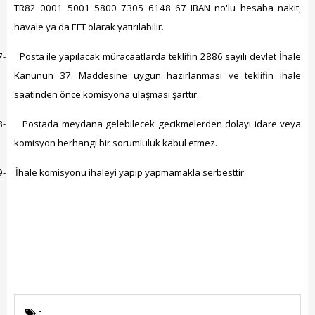
TR82 0001 5001 5800 7305 6148 67 IBAN no'lu hesaba nakit,
havale ya da EFT olarak yatırılabilir.
7-
Posta ile yapılacak müracaatlarda teklifin 2886 sayılı devlet İhale
Kanunun 37. Maddesine uygun hazırlanması ve teklifin ihale
saatinden önce komisyona ulaşması şarttır.
8-
Postada meydana gelebilecek gecikmelerden dolayı idare veya
komisyon herhangi bir sorumluluk kabul etmez.
9-
İhale komisyonu ihaleyi yapıp yapmamakla serbesttir.
: