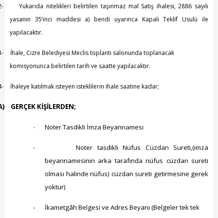
Kadın Politikalar
2-
Yukarıda nitelikleri belirtilen taşınmaz mal Satış ihalesi, 2886 sayılı
yasanın 35’inci maddesi a) bendi uyarınca Kapalı Teklif Usulü ile
Kadın
yapılacaktır.
Kültür
3-
İhale, Cizre Belediyesi Meclis toplantı salonunda toplanacak
komisyonunca belirtilen tarih ve saatte yapılacaktır.
Fen İşleri
4-
İhaleye katılmak isteyen isteklilerin ihale saatine kadar;
Park & Bahçe
A)
GERÇEK KİŞİLERDEN;
İmar Müdürlüğü
-
Noter Tasdikli İmza Beyannamesi
Duyurular
-
Noter tasdikli Nüfus Cüzdan Sureti,(imza
Foto Galeri
beyannamesinin arka tarafında nüfus cüzdan sureti
Videolar
olması halinde nüfus) cüzdan sureti getirmesine gerek
yoktur)
Etkinlik Takvimi
-
İkametgâh Belgesi ve Adres Beyanı (Belgeler tek tek