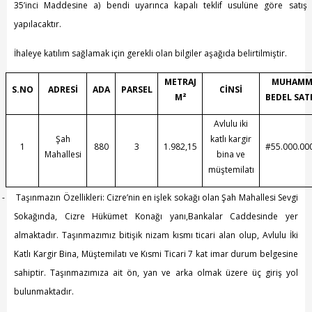
Başkanın Özgeçmişi
35’inci Maddesine a) bendi uyarınca kapalı teklif usulüne göre satış 
yapılacaktır.
Başkanın Mesajı
İhaleye katılım sağlamak için gerekli olan bilgiler aşağıda belirtilmiştir.
Başkanın Albümü
METRAJ
MUHAMM
S.NO
Başkana Mesaj
ADRESİ
ADA
PARSEL
CİNSİ
M²
BEDEL SAT
Projeler
Avlulu iki
Şah
katlı kargir
1
880
3
1.982,15
#55.000.00
Mahallesi
bina ve
Tamamlanan Projeler
müştemilatı
Devam Eden Projeler
1-
Taşınmazın Özellikleri: Cizre’nin en işlek sokağı olan Şah Mahallesi Sevgi
Sokağında, Cizre Hükümet Konağı yanı,Bankalar Caddesinde yer
Planlanan Projeler
almaktadır. Taşınmazımız bitişik nizam kısmı ticari alan olup, Avlulu İki
Haberler
Katlı Kargir Bina, Müştemilatı ve Kısmi Ticari 7 kat imar durum belgesine
sahiptir. Taşınmazımıza ait ön, yan ve arka olmak üzere üç giriş yol
Genel
bulunmaktadır.