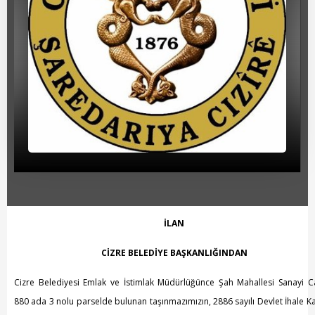
Beyan Bilgileri
Borç Bilgileri
Tahakkuk Bilgileri
Tahsilat Bilgileri
Online Ödeme
Sicil Kodu ile Tahsilat
Sicil Arama
Şikayet Bildirim Formu
İLAN
Şikayet Takip Formu
CİZRE BELEDİYE BAŞKANLIĞINDAN
Başkan
Cizre Belediyesi Emlak ve İstimlak Müdürlüğünce Şah Mahallesi Sanayi 
880 ada 3 nolu parselde bulunan taşınmazımızın, 2886 sayılı Devlet İhale 