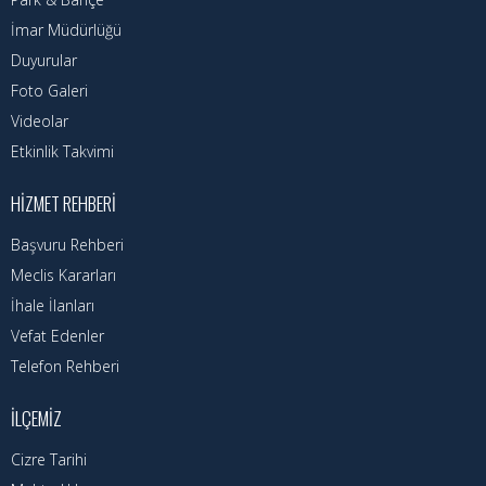
Nöbetçi Eczaneler
İmar Müdürlüğü
Turizm Rehberi
Duyurular
Foto Galeri
Hava Durumu
Videolar
Etkinlik Takvimi
Kadın Politikalar
HIZMET REHBERI
Kadın
Başvuru Rehberi
Meclis Kararları
İhale İlanları
Vefat Edenler
Telefon Rehberi
İLÇEMIZ
Cizre Tarihi