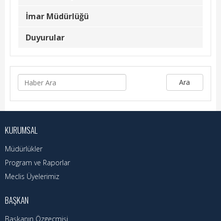
Kadın Politikalar
İmar Müdürlüğü
Kadın
Duyurular
Kültür
Fen İşleri
Ara
Park & Bahçe
İmar Müdürlüğü
KURUMSAL
Duyurular
Müdürlükler
Foto Galeri
Program ve Raporlar
Meclis Üyelerimiz
Videolar
Etkinlik Takvimi
BAŞKAN
Başkanın Özgeçmişi