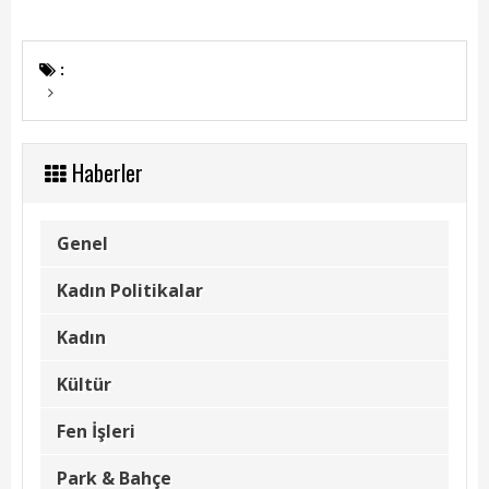
Başkanın Özgeçmişi
Başkanın Mesajı
:
Başkanın Albümü
Başkana Mesaj
Haberler
Projeler
Genel
Tamamlanan Projeler
Kadın Politikalar
Devam Eden Projeler
Kadın
Planlanan Projeler
Kültür
Haberler
Fen İşleri
Genel
Park & Bahçe