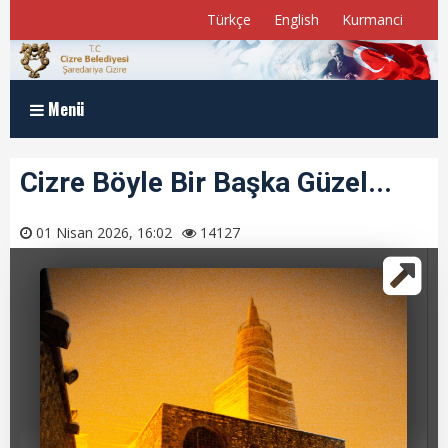
Türkçe
English
Kurmanci
Menü
Anasayfa
Cizre Böyle Bir Başka Güzel...
Kurumsal
01 Nisan 2026, 16:02
14127
Müdürlükler
Program ve Raporlar
Meclis Üyelerimiz
E-Belediye