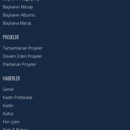
Hizmet Rehberi
Başkanın Mesajı
Faaliyet Raporu
Başkanın Albümü
Başkana Mesaj
Başvuru Rehberi
PROJELER
Meclis Kararları
Tamamlanan Projeler
İhale İlanları
Devam Eden Projeler
Planlanan Projeler
Vefat Edenler
HABERLER
Telefon Rehberi
Genel
İlçemiz
Kadın Politikalar
Kadın
Cizre Tarihi
Kültür
Muhtarlıklar
Fen İşleri
Park & Bahçe