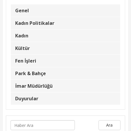
Kadın Politikalar
Genel
Kadın
Kadın Politikalar
Kültür
Kadın
Fen İşleri
Kültür
Park & Bahçe
Fen İşleri
İmar Müdürlüğü
Park & Bahçe
Duyurular
İmar Müdürlüğü
Foto Galeri
Duyurular
Videolar
Etkinlik Takvimi
Ara