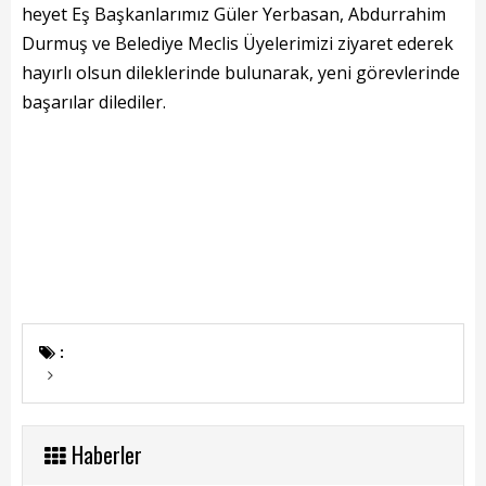
Başkanın Özgeçmişi
heyet Eş Başkanlarımız Güler Yerbasan, Abdurrahim
Durmuş ve Belediye Meclis Üyelerimizi ziyaret ederek
Başkanın Mesajı
hayırlı olsun dileklerinde bulunarak, yeni görevlerinde
Başkanın Albümü
başarılar dilediler.
Başkana Mesaj
Projeler
Tamamlanan Projeler
Devam Eden Projeler
Planlanan Projeler
:
Haberler
Genel
Haberler