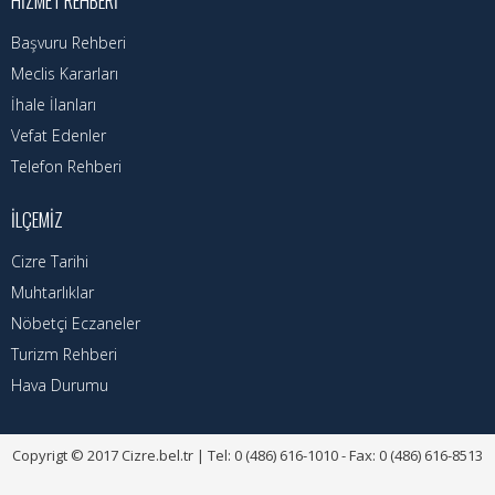
HIZMET REHBERI
Başvuru Rehberi
Meclis Kararları
İhale İlanları
Vefat Edenler
Telefon Rehberi
İLÇEMIZ
Cizre Tarihi
Muhtarlıklar
Nöbetçi Eczaneler
Turizm Rehberi
Hava Durumu
Copyrigt © 2017 Cizre.bel.tr | Tel: 0 (486) 616-1010 - Fax: 0 (486) 616-8513