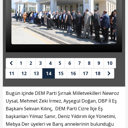
Beyan Bilgileri
Borç Bilgileri
Tahakkuk Bilgileri
Tahsilat Bilgileri
Online Ödeme
Sicil Kodu ile Tahsilat
1
2
3
4
5
6
7
8
9
10
11
12
13
14
15
16
17
18
Sicil Arama
Şikayet Bildirim Formu
Bugün içinde DEM Parti Şırnak Milletvekilleri Newroz
Şikayet Takip Formu
Uysal, Mehmet Zeki İrmez, Ayşegül Doğan, DBP İl Eş
Başkanı Sekvan Kılınç, DEM Parti Cizre İlçe Eş
Başkan
başkanları Yılmaz Sanır, Deniz Yıldırım ilçe Yönetimi,
Mebya Der üyeleri ve Barış annelerinin bulunduğu