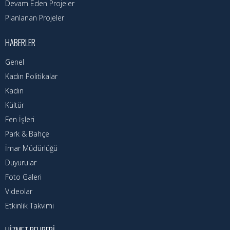
Nöbetçi Eczaneler
Devam Eden Projeler
Planlanan Projeler
Turizm Rehberi
HABERLER
Hava Durumu
Genel
Kadın Politikalar
Kadın Politikalar
Kadın
Kadın
Kültür
Fen İşleri
Park & Bahçe
İmar Müdürlüğü
Duyurular
Foto Galeri
Videolar
Etkinlik Takvimi