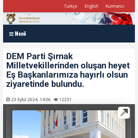
Türkçe
English
Kurmanci
Menü
Anasayfa
DEM Parti Şırnak
Milletvekillerinden oluşan heyet
Kurumsal
Eş Başkanlarımıza hayırlı olsun
Müdürlükler
ziyaretinde bulundu.
Program ve Raporlar
23 Eylül 2024, 14:06
12231
Meclis Üyelerimiz
E-Belediye