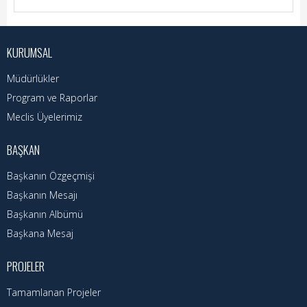
Hizmet Rehberi
Faaliyet Raporu
KURUMSAL
Başvuru Rehberi
Müdürlükler
Meclis Kararları
Program ve Raporlar
Meclis Üyelerimiz
İhale İlanları
BAŞKAN
Vefat Edenler
Başkanın Özgeçmişi
Telefon Rehberi
Başkanın Mesajı
Başkanın Albümü
İlçemiz
Başkana Mesaj
Cizre Tarihi
PROJELER
Muhtarlıklar
Tamamlanan Projeler