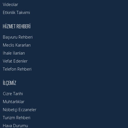
Nöbetçi Eczaneler
Videolar
Etkinlik Takvimi
Turizm Rehberi
HIZMET REHBERI
Hava Durumu
Başvuru Rehberi
Kadın Politikalar
Meclis Kararları
İhale İlanları
Kadın
Vefat Edenler
Telefon Rehberi
İLÇEMIZ
Cizre Tarihi
Muhtarlıklar
Nöbetçi Eczaneler
Turizm Rehberi
Hava Durumu