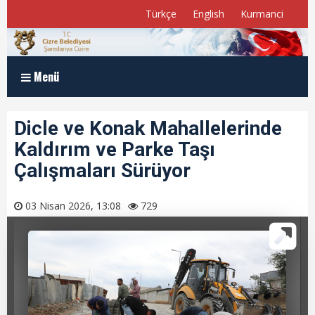
Türkçe
English
Kurmanci
Menü
Anasayfa
Dicle ve Konak Mahallelerinde
Kaldırım ve Parke Taşı
Kurumsal
Çalışmaları Sürüyor
Müdürlükler
03 Nisan 2026, 13:08
729
Program ve Raporlar
Meclis Üyelerimiz
E-Belediye