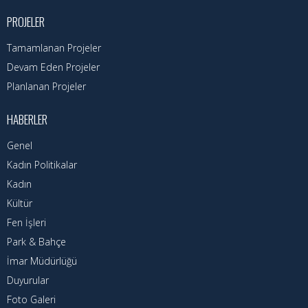
Hizmet Rehberi
PROJELER
Faaliyet Raporu
Tamamlanan Projeler
Başvuru Rehberi
Devam Eden Projeler
Planlanan Projeler
Meclis Kararları
HABERLER
İhale İlanları
Genel
Vefat Edenler
Kadın Politikalar
Kadın
Telefon Rehberi
Kültür
İlçemiz
Fen İşleri
Park & Bahçe
Cizre Tarihi
İmar Müdürlüğü
Duyurular
Muhtarlıklar
Foto Galeri