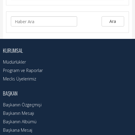
Kadın Politikalar
Kadın
Ara
Kültür
Fen İşleri
KURUMSAL
Park & Bahçe
Müdürlükler
İmar Müdürlüğü
Program ve Raporlar
Meclis Üyelerimiz
Duyurular
BAŞKAN
Foto Galeri
Başkanın Özgeçmişi
Videolar
Başkanın Mesajı
Etkinlik Takvimi
Başkanın Albümü
Başkana Mesaj