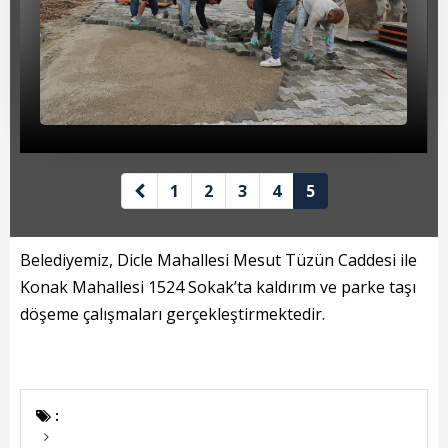
Beyan Bilgileri
Borç Bilgileri
Tahakkuk Bilgileri
Tahsilat Bilgileri
Online Ödeme
1
2
3
4
5
Sicil Kodu ile Tahsilat
Belediyemiz, Dicle Mahallesi Mesut Tüzün Caddesi ile
Sicil Arama
Konak Mahallesi 1524 Sokak’ta kaldırım ve parke taşı
Şikayet Bildirim Formu
döşeme çalışmaları gerçekleştirmektedir.
Şikayet Takip Formu
Başkan
: