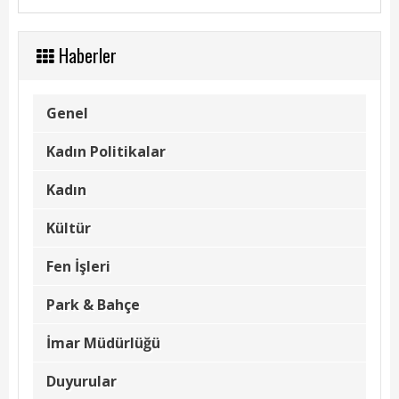
Başkanın Özgeçmişi
Başkanın Mesajı
Haberler
Başkanın Albümü
Genel
Başkana Mesaj
Kadın Politikalar
Projeler
Kadın
Tamamlanan Projeler
Kültür
Devam Eden Projeler
Fen İşleri
Planlanan Projeler
Park & Bahçe
Haberler
İmar Müdürlüğü
Genel
Duyurular