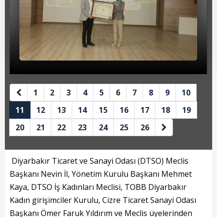
Beyan Bilgileri
Borç Bilgileri
Tahakkuk Bilgileri
Tahsilat Bilgileri
Online Ödeme
1
2
3
4
5
6
7
8
9
10
Sicil Kodu ile Tahsilat
11
12
13
14
15
16
17
18
19
20
21
22
23
24
25
26
Sicil Arama
Şikayet Bildirim Formu
Diyarbakır Ticaret ve Sanayi Odası (DTSO) Meclis
Şikayet Takip Formu
Başkanı Nevin İl, Yönetim Kurulu Başkanı Mehmet
Kaya, DTSO İş Kadınları Meclisi, TOBB Diyarbakır
Başkan
Kadın girişimciler Kurulu, Cizre Ticaret Sanayi Odası
Başkanı Ömer Faruk Yıldırım ve Meclis üyelerinden