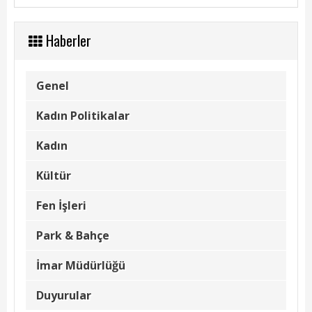
Kadın Politikalar
Kadın
Haberler
Kültür
Genel
Fen İşleri
Kadın Politikalar
Park & Bahçe
Kadın
İmar Müdürlüğü
Kültür
Duyurular
Fen İşleri
Foto Galeri
Park & Bahçe
Videolar
İmar Müdürlüğü
Etkinlik Takvimi
Duyurular