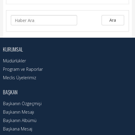
Hizmet Rehberi
Faaliyet Raporu
Ara
Başvuru Rehberi
Meclis Kararları
KURUMSAL
İhale İlanları
Müdürlükler
Vefat Edenler
Program ve Raporlar
Meclis Üyelerimiz
Telefon Rehberi
BAŞKAN
İlçemiz
Başkanın Özgeçmişi
Cizre Tarihi
Başkanın Mesajı
Başkanın Albümü
Muhtarlıklar
Başkana Mesaj