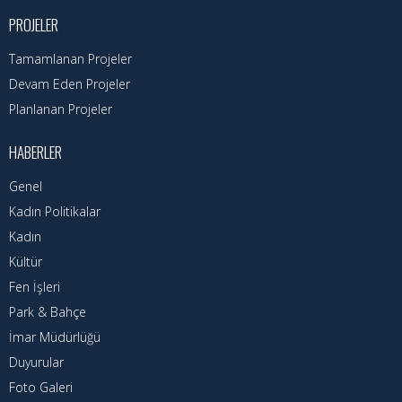
Nöbetçi Eczaneler
PROJELER
Turizm Rehberi
Tamamlanan Projeler
Devam Eden Projeler
Hava Durumu
Planlanan Projeler
Kadın Politikalar
HABERLER
Kadın
Genel
Kadın Politikalar
Kadın
Kültür
Fen İşleri
Park & Bahçe
İmar Müdürlüğü
Duyurular
Foto Galeri