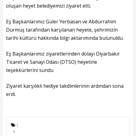
Başkanın Özgeçmişi
oluşan heyet belediyemizi ziyaret etti.
Başkanın Mesajı
Eş Başkanlarımız Güler Yerbasan ve Abdurrahim
Başkanın Albümü
Durmuş tarafından karşılanan heyete, şehrimizin
tarihi kültürü hakkında bilgi aktarımında bulunuldu.
Başkana Mesaj
Eş Başkanlarımız ziyaretlerinden dolayı Diyarbakır
Projeler
Ticaret ve Sanayi Odası (DTSO) heyetine
Tamamlanan Projeler
teşekkürlerini sundu
Devam Eden Projeler
Ziyaret karşılıklı hediye takdimlerinin ardından sona
erdi.
Planlanan Projeler
Haberler
Genel
: