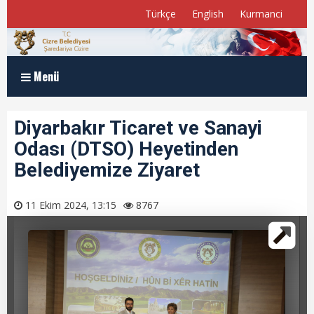
Türkçe
English
Kurmanci
Menü
Anasayfa
Diyarbakır Ticaret ve Sanayi
Odası (DTSO) Heyetinden
Kurumsal
Belediyemize Ziyaret
Müdürlükler
11 Ekim 2024, 13:15
8767
Program ve Raporlar
Meclis Üyelerimiz
E-Belediye