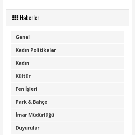
Kadın Politikalar
Kadın
Haberler
Kültür
Genel
Fen İşleri
Kadın Politikalar
Park & Bahçe
Kadın
İmar Müdürlüğü
Kültür
Duyurular
Fen İşleri
Foto Galeri
Park & Bahçe
Videolar
İmar Müdürlüğü
Etkinlik Takvimi
Duyurular