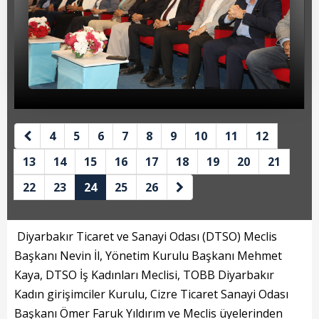
Beyan Bilgileri
Borç Bilgileri
Tahakkuk Bilgileri
Tahsilat Bilgileri
Online Ödeme
4
5
6
7
8
9
10
11
12
Sicil Kodu ile Tahsilat
13
14
15
16
17
18
19
20
21
22
23
24
25
26
Sicil Arama
Şikayet Bildirim Formu
Diyarbakır Ticaret ve Sanayi Odası (DTSO) Meclis
Şikayet Takip Formu
Başkanı Nevin İl, Yönetim Kurulu Başkanı Mehmet
Kaya, DTSO İş Kadınları Meclisi, TOBB Diyarbakır
Başkan
Kadın girişimciler Kurulu, Cizre Ticaret Sanayi Odası
Başkanı Ömer Faruk Yıldırım ve Meclis üyelerinden