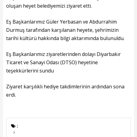
Başkanın Özgeçmişi
oluşan heyet belediyemizi ziyaret etti.
Başkanın Mesajı
Eş Başkanlarımız Güler Yerbasan ve Abdurrahim
Başkanın Albümü
Durmuş tarafından karşılanan heyete, şehrimizin
tarihi kültürü hakkında bilgi aktarımında bulunuldu.
Başkana Mesaj
Eş Başkanlarımız ziyaretlerinden dolayı Diyarbakır
Projeler
Ticaret ve Sanayi Odası (DTSO) heyetine
Tamamlanan Projeler
teşekkürlerini sundu
Devam Eden Projeler
Ziyaret karşılıklı hediye takdimlerinin ardından sona
erdi.
Planlanan Projeler
Haberler
Genel
: