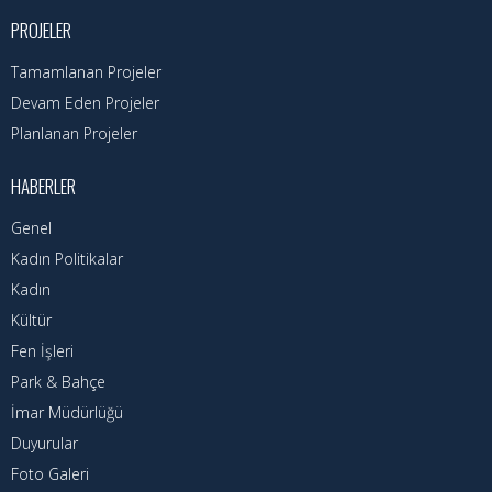
Nöbetçi Eczaneler
PROJELER
Turizm Rehberi
Tamamlanan Projeler
Devam Eden Projeler
Hava Durumu
Planlanan Projeler
Kadın Politikalar
HABERLER
Kadın
Genel
Kadın Politikalar
Kadın
Kültür
Fen İşleri
Park & Bahçe
İmar Müdürlüğü
Duyurular
Foto Galeri