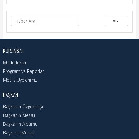
Hizmet Rehberi
Faaliyet Raporu
Ara
Başvuru Rehberi
Meclis Kararları
KURUMSAL
İhale İlanları
Müdürlükler
Vefat Edenler
Program ve Raporlar
Meclis Üyelerimiz
Telefon Rehberi
BAŞKAN
İlçemiz
Başkanın Özgeçmişi
Cizre Tarihi
Başkanın Mesajı
Başkanın Albümü
Muhtarlıklar
Başkana Mesaj