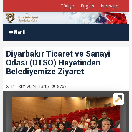
Türkçe
English
Kurmanci
Menü
Anasayfa
Diyarbakır Ticaret ve Sanayi
Odası (DTSO) Heyetinden
Kurumsal
Belediyemize Ziyaret
Müdürlükler
11 Ekim 2024, 13:15
8768
Program ve Raporlar
Meclis Üyelerimiz
E-Belediye