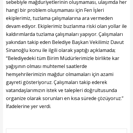
Başkanın Özgeçmişi
sebebiyle mağduriyetlerinin oluşmaması, ulaşımda her
hangi bir problem oluşmaması için Fen İşleri
Başkanın Mesajı
ekiplerimiz, tuzlama çalışmalarına ara vermeden
Başkanın Albümü
devam ediyor. Ekiplerimiz buzlanma riski olan yollar ile
kaldırımlarda tuzlama çalışmaları yapıyor. Çalışmaları
Başkana Mesaj
yakından takip eden Belediye Başkan Vekilimiz Davut
Sinanoğlu konu ile ilgili olarak yaptığı açıklamada;
Projeler
“Belediyedeki tüm Birim Müdürlerimizle birlikte kar
yağışının olması muhtemel saatlerde
Tamamlanan Projeler
hemşehrilerimizin mağdur olmamaları için azami
Devam Eden Projeler
gayreti gösteriyoruz. Çalışmaları takip ederek
vatandaşlarımızın istek ve talepleri doğrultusunda
Planlanan Projeler
organize olarak sorunları en kısa sürede çözüyoruz.”
İfadelerine yer verdi.
Haberler
Genel