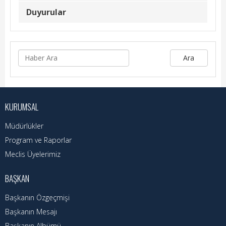
Hizmet Rehberi
Duyurular
Faaliyet Raporu
Başvuru Rehberi
Ara
Meclis Kararları
İhale İlanları
KURUMSAL
Vefat Edenler
Müdürlükler
Telefon Rehberi
Program ve Raporlar
Meclis Üyelerimiz
İlçemiz
BAŞKAN
Cizre Tarihi
Başkanın Özgeçmişi
Muhtarlıklar
Başkanın Mesajı
Başkanın Albümü