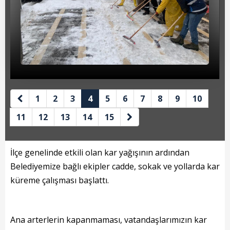
Beyan Bilgileri
Borç Bilgileri
Tahakkuk Bilgileri
Tahsilat Bilgileri
Online Ödeme
1
2
3
4
5
6
7
8
9
10
Sicil Kodu ile Tahsilat
11
12
13
14
15
Sicil Arama
İlçe genelinde etkili olan kar yağışının ardından
Şikayet Bildirim Formu
Belediyemize bağlı ekipler cadde, sokak ve yollarda kar
küreme çalışması başlattı.
Şikayet Takip Formu
Başkan
Ana arterlerin kapanmaması, vatandaşlarımızın kar