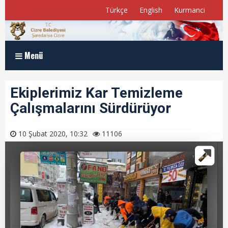
Türkçe
English
Kurmanci
Menü
Anasayfa
Ekiplerimiz Kar Temizleme
Çalışmalarını Sürdürüyor
Kurumsal
Müdürlükler
10 Şubat 2020, 10:32
11106
Program ve Raporlar
Meclis Üyelerimiz
E-Belediye