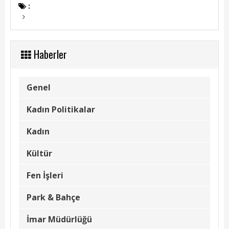
Kadın Politikalar
:
Kadın
Kültür
Haberler
Fen İşleri
Genel
Park & Bahçe
Kadın Politikalar
İmar Müdürlüğü
Kadın
Duyurular
Kültür
Foto Galeri
Fen İşleri
Videolar
Park & Bahçe
Etkinlik Takvimi
İmar Müdürlüğü