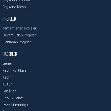
Nöbetçi Eczaneler
Başkana Mesaj
Turizm Rehberi
PROJELER
Hava Durumu
Tamamlanan Projeler
Kadın Politikalar
Devam Eden Projeler
Planlanan Projeler
Kadın
HABERLER
Genel
Kadın Politikalar
Kadın
Kültür
Fen İşleri
Park & Bahçe
İmar Müdürlüğü