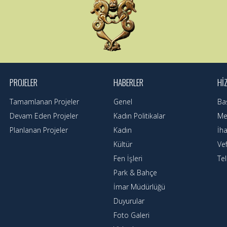
PROJELER
HABERLER
HI
Tamamlanan Projeler
Genel
Ba
Devam Eden Projeler
Kadın Politikalar
Mec
Planlanan Projeler
Kadın
İha
Kültür
Ve
Fen İşleri
Te
Park & Bahçe
İmar Müdürlüğü
Duyurular
Foto Galeri