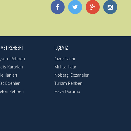
ZMET REHBERI
İLÇEMIZ
şvuru Rehberi
Cizre Tarihi
lis Kararları
Muhtarlıklar
le İlanları
Nöbetçi Eczaneler
fat Edenler
Turizm Rehberi
lefon Rehberi
Hava Durumu