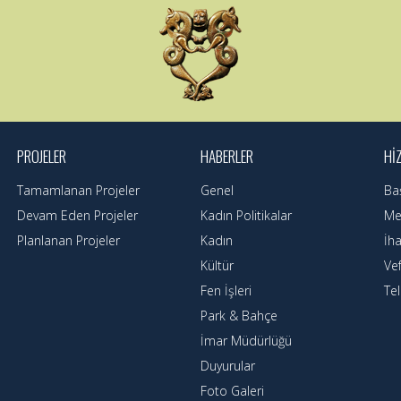
PROJELER
HABERLER
HI
Tamamlanan Projeler
Genel
Ba
Devam Eden Projeler
Kadın Politikalar
Mec
Planlanan Projeler
Kadın
İha
Kültür
Ve
Fen İşleri
Te
Park & Bahçe
İmar Müdürlüğü
Duyurular
Foto Galeri