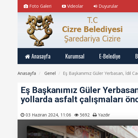
Foto Galeri
Videolar
Duyurular
Anasayfa
Kurumsal
E-Belediye
B
Anasayfa
Genel
Eş Başkanımız Güler Yerbasan, İdil Ca
Eş Başkanımız Güler Yerbasan
yollarda asfalt çalışmaları ö
03 Haziran 2024, 11:06
5692
Yazdır