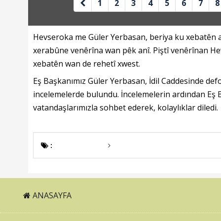
1
2
3
4
5
6
7
8
Hevseroka me Güler Yerbasan, beriya ku xebatên as
xerabûne venêrîna wan pêk anî. Piştî venêrînan Hev
xebatên wan de rehetî xwest.
Eş Başkanımız Güler Yerbasan, İdil Caddesinde defo
incelemelerde bulundu. İncelemelerin ardından Eş 
vatandaşlarımızla sohbet ederek, kolaylıklar diledi.
:
ANASAYFA