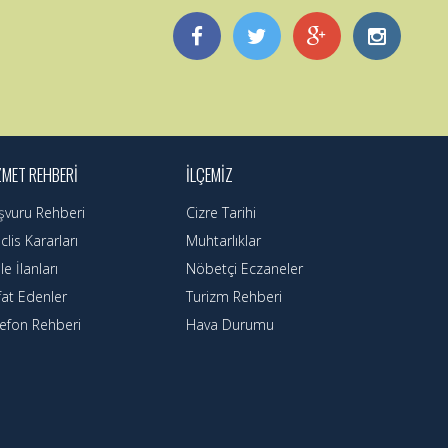
ZMET REHBERI
İLÇEMIZ
şvuru Rehberi
Cizre Tarihi
lis Kararları
Muhtarlıklar
le İlanları
Nöbetçi Eczaneler
fat Edenler
Turizm Rehberi
lefon Rehberi
Hava Durumu