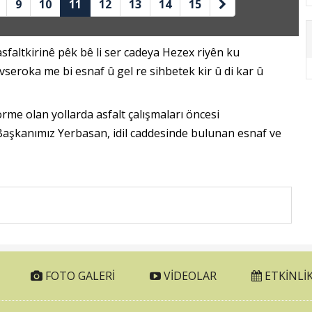
9
10
11
12
13
14
15
faltkirinê pêk bê li ser cadeya Hezex riyên ku
seroka me bi esnaf û gel re sihbetek kir û di kar û
rme olan yollarda asfalt çalışmaları öncesi
Başkanımız Yerbasan, idil caddesinde bulunan esnaf ve
FOTO GALERI
VIDEOLAR
ETKINLIK