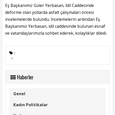
Başkanın Özgeçmişi
Eş Başkanımız Güler Yerbasan, İdil Caddesinde
Başkanın Mesajı
deforme olan yollarda asfalt çalışmaları öncesi
incelemelerde bulundu. İncelemelerin ardından Eş
Başkanın Albümü
Başkanımız Yerbasan, idil caddesinde bulunan esnaf
ve vatandaşlarımızla sohbet ederek, kolaylıklar diledi.
Başkana Mesaj
Projeler
:
Tamamlanan Projeler
Devam Eden Projeler
Haberler
Planlanan Projeler
Haberler
Genel
Kadın Politikalar
Genel