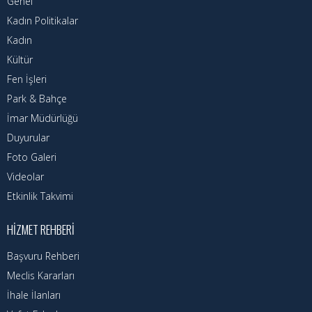
Genel
Nöbetçi Eczaneler
Kadın Politikalar
Turizm Rehberi
Kadın
Kültür
Hava Durumu
Fen İşleri
Kadın Politikalar
Park & Bahçe
İmar Müdürlüğü
Kadın
Duyurular
Foto Galeri
Videolar
Etkinlik Takvimi
HIZMET REHBERI
Başvuru Rehberi
Meclis Kararları
İhale İlanları