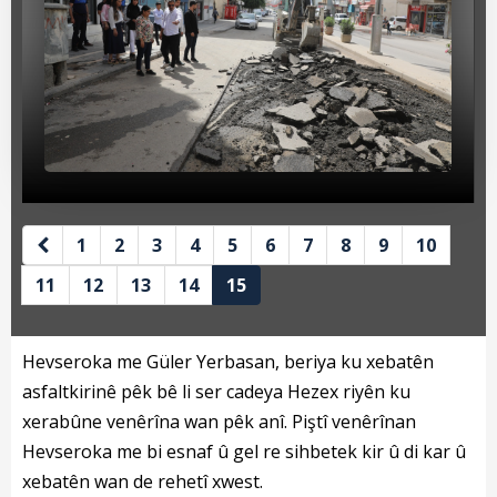
Beyan Bilgileri
Borç Bilgileri
Tahakkuk Bilgileri
Tahsilat Bilgileri
Online Ödeme
Sicil Kodu ile Tahsilat
1
2
3
4
5
6
7
8
9
10
11
12
13
14
15
Sicil Arama
Şikayet Bildirim Formu
Hevseroka me Güler Yerbasan, beriya ku xebatên
Şikayet Takip Formu
asfaltkirinê pêk bê li ser cadeya Hezex riyên ku
xerabûne venêrîna wan pêk anî. Piştî venêrînan
Başkan
Hevseroka me bi esnaf û gel re sihbetek kir û di kar û
xebatên wan de rehetî xwest.