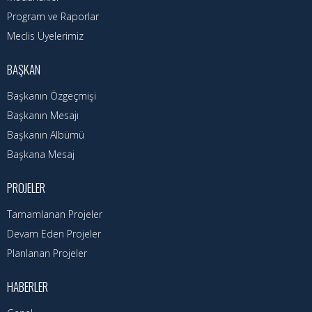
Hizmet Rehberi
Program ve Raporlar
Faaliyet Raporu
Meclis Üyelerimiz
Başvuru Rehberi
BAŞKAN
Başkanın Özgeçmişi
Meclis Kararları
Başkanın Mesajı
İhale İlanları
Başkanın Albümü
Başkana Mesaj
Vefat Edenler
PROJELER
Telefon Rehberi
Tamamlanan Projeler
İlçemiz
Devam Eden Projeler
Planlanan Projeler
Cizre Tarihi
HABERLER
Muhtarlıklar