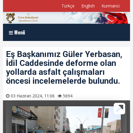
Türkçe
English
Kurmanci
Menü
Anasayfa
Eş Başkanımız Güler Yerbasan,
İdil Caddesinde deforme olan
Kurumsal
yollarda asfalt çalışmaları
Müdürlükler
öncesi incelemelerde bulundu.
Program ve Raporlar
03 Haziran 2024, 11:06
5694
Meclis Üyelerimiz
E-Belediye