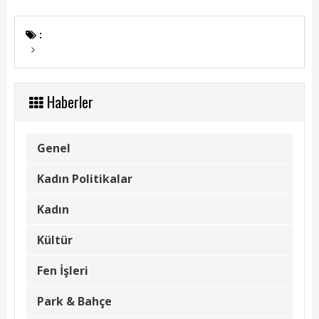
Başkanın Özgeçmişi
Başkanın Mesajı
:
Başkanın Albümü
Başkana Mesaj
Haberler
Projeler
Genel
Tamamlanan Projeler
Kadın Politikalar
Devam Eden Projeler
Kadın
Planlanan Projeler
Kültür
Haberler
Fen İşleri
Genel
Park & Bahçe