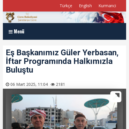
Türkçe
English
Kurmanci
Menü
Anasayfa
Eş Başkanımız Güler Yerbasan,
İftar Programında Halkımızla
Kurumsal
Buluştu
Müdürlükler
06 Mart 2025, 11:04
2181
Program ve Raporlar
Meclis Üyelerimiz
E-Belediye