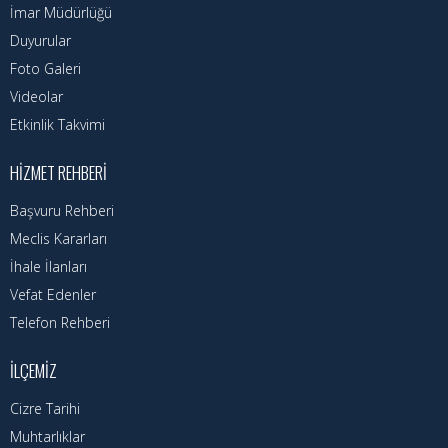
Nöbetçi Eczaneler
İmar Müdürlüğü
Duyurular
Turizm Rehberi
Foto Galeri
Hava Durumu
Videolar
Etkinlik Takvimi
Kadın Politikalar
HIZMET REHBERI
Kadın
Başvuru Rehberi
Meclis Kararları
İhale İlanları
Vefat Edenler
Telefon Rehberi
İLÇEMIZ
Cizre Tarihi
Muhtarlıklar