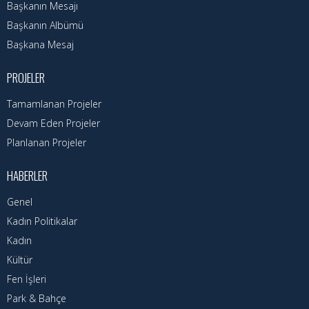
Hizmet Rehberi
Başkanın Mesajı
Başkanın Albümü
Faaliyet Raporu
Başkana Mesaj
Başvuru Rehberi
PROJELER
Meclis Kararları
Tamamlanan Projeler
Devam Eden Projeler
İhale İlanları
Planlanan Projeler
Vefat Edenler
HABERLER
Telefon Rehberi
Genel
İlçemiz
Kadın Politikalar
Kadın
Cizre Tarihi
Kültür
Fen İşleri
Muhtarlıklar
Park & Bahçe