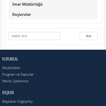
Kadın Politikalar
İmar Müdürlüğü
Kadın
Duyurular
Kültür
Fen İşleri
Ara
Park & Bahçe
İmar Müdürlüğü
KURUMSAL
Duyurular
Müdürlükler
Foto Galeri
Program ve Raporlar
Meclis Üyelerimiz
Videolar
BAŞKAN
Etkinlik Takvimi
Başkanın Özgeçmişi