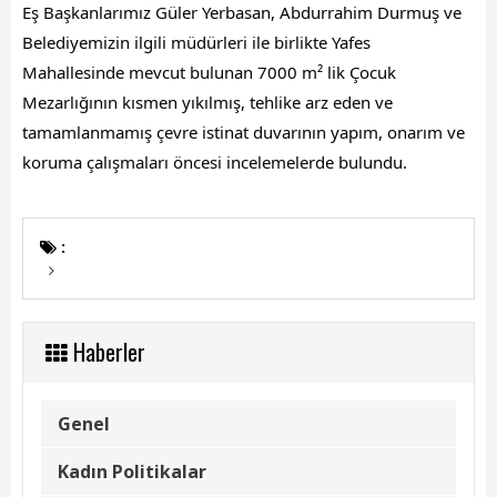
Başkanın Özgeçmişi
Eş Başkanlarımız Güler Yerbasan, Abdurrahim Durmuş ve
Belediyemizin ilgili müdürleri ile birlikte Yafes
Başkanın Mesajı
Mahallesinde mevcut bulunan 7000 m² lik Çocuk
Başkanın Albümü
Mezarlığının kısmen yıkılmış, tehlike arz eden ve
tamamlanmamış
çevre istinat duvarının yapım, onarım ve
Başkana Mesaj
koruma çalışmaları öncesi incelemelerde bulundu.
Projeler
:
Tamamlanan Projeler
Devam Eden Projeler
Haberler
Planlanan Projeler
Haberler
Genel
Genel
Kadın Politikalar