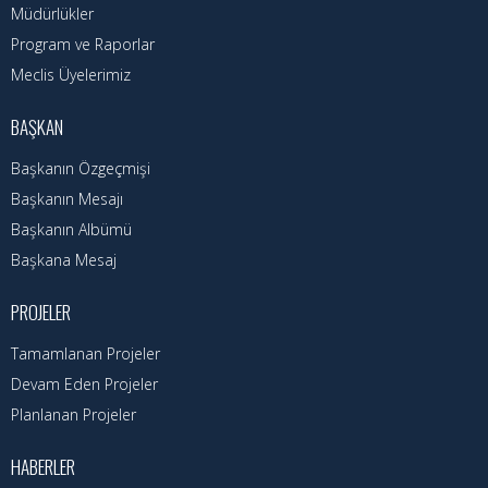
Hizmet Rehberi
Müdürlükler
Program ve Raporlar
Faaliyet Raporu
Meclis Üyelerimiz
Başvuru Rehberi
BAŞKAN
Meclis Kararları
Başkanın Özgeçmişi
İhale İlanları
Başkanın Mesajı
Başkanın Albümü
Vefat Edenler
Başkana Mesaj
Telefon Rehberi
PROJELER
İlçemiz
Tamamlanan Projeler
Devam Eden Projeler
Cizre Tarihi
Planlanan Projeler
Muhtarlıklar
HABERLER