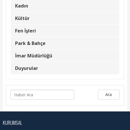
Kadın Politikalar
Kadın
Kadın
Kültür
Kültür
Fen İşleri
Fen İşleri
Park & Bahçe
Park & Bahçe
İmar Müdürlüğü
İmar Müdürlüğü
Duyurular
Duyurular
Foto Galeri
Ara
Videolar
Etkinlik Takvimi
KURUMSAL