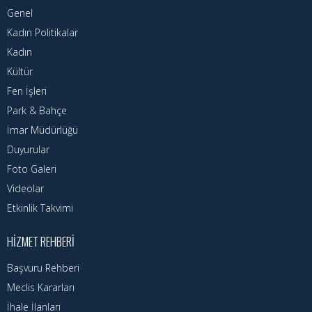
Nöbetçi Eczaneler
Genel
Kadın Politikalar
Turizm Rehberi
Kadın
Hava Durumu
Kültür
Fen İşleri
Kadın Politikalar
Park & Bahçe
İmar Müdürlüğü
Kadın
Duyurular
Foto Galeri
Videolar
Etkinlik Takvimi
HIZMET REHBERI
Başvuru Rehberi
Meclis Kararları
İhale İlanları