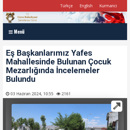
Türkçe
English
Kurmanci
Menü
Anasayfa
Eş Başkanlarımız Yafes
Mahallesinde Bulunan Çocuk
Kurumsal
Mezarlığında İncelemeler
Müdürlükler
Bulundu
Program ve Raporlar
03 Haziran 2024, 10:55
2161
Meclis Üyelerimiz
E-Belediye