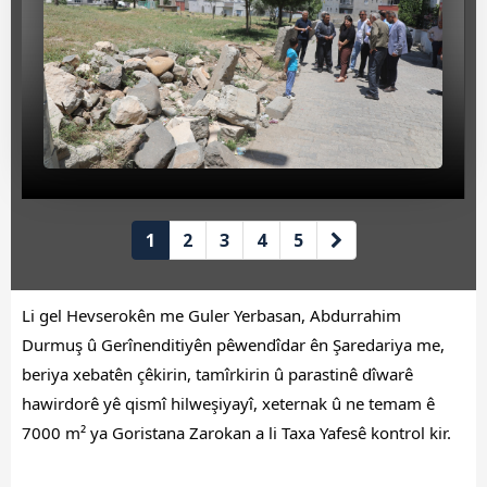
Beyan Bilgileri
Borç Bilgileri
Tahakkuk Bilgileri
Tahsilat Bilgileri
Online Ödeme
Sicil Kodu ile Tahsilat
1
2
3
4
5
Sicil Arama
Li gel Hevserokên me Guler Yerbasan, Abdurrahim
Şikayet Bildirim Formu
Durmuş û Gerînenditiyên pêwendîdar ên Şaredariya me,
beriya xebatên çêkirin, tamîrkirin û parastinê dîwarê
Şikayet Takip Formu
hawirdorê yê qismî hilweşiyayî, xeternak û ne temam ê
Başkan
7000 m² ya Goristana Zarokan a li Taxa Yafesê kontrol kir.