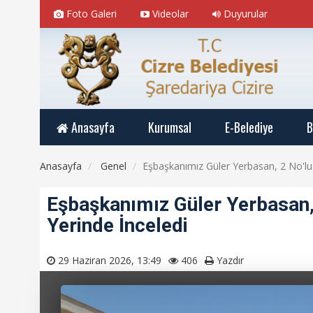
Foto Galeri
Videolar
Duyurular
Anasayfa
Kurumsal
E-Belediye
B
Anasayfa
Genel
Eşbaşkanımız Güler Yerbasan, 2 No'lu D
Eşbaşkanımız Güler Yerbasan, 2
Yerinde İnceledi
29 Haziran 2026, 13:49
406
Yazdır