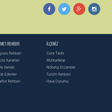
ZMET REHBERI
İLÇEMIZ
şvuru Rehberi
Cizre Tarihi
lis Kararları
Muhtarlıklar
le İlanları
Nöbetçi Eczaneler
fat Edenler
Turizm Rehberi
lefon Rehberi
Hava Durumu