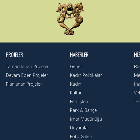
PROJELER
HABERLER
HI
Tamamlanan Projeler
Genel
Ba
Devam Eden Projeler
Kadın Politikalar
Mec
Planlanan Projeler
Kadın
İha
Kültür
Ve
Fen İşleri
Te
Park & Bahçe
İmar Müdürlüğü
Duyurular
Foto Galeri