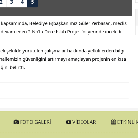
2
3
4
5
r kapsamında, Belediye Eşbaşkanımız Güler Yerbasan, meclis 
 devam eden 2 No'lu Dere Islah Projesi'ni yerinde inceledi.
eli şekilde yürütülen çalışmalar hakkında yetkililerden bilgi 
hallemizin güvenliğini artırmayı amaçlayan projenin en kısa 
ni belirtti.
FOTO GALERI
VIDEOLAR
ETKINLIK