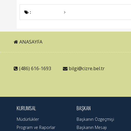
:
ANASAYFA
(486) 616-1693
bilgi@cizre.bel.tr
KURUMSAL
BAŞKAN
Müdürlükler
Başkanın Özgeçmişi
Program ve Raporlar
Başkanın Mesajı