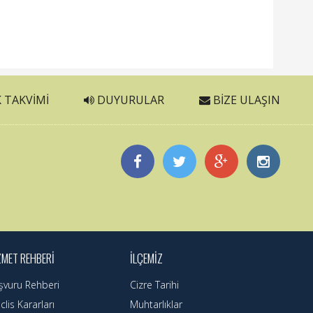
 TAKVIMI
DUYURULAR
BIZE ULAŞIN
ZMET REHBERI
İLÇEMIZ
şvuru Rehberi
Cizre Tarihi
lis Kararları
Muhtarlıklar