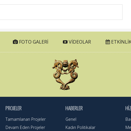
FOTO GALERI
VIDEOLAR
ETKINLIK
PROJELER
HABERLER
HI
Tamamlanan Projeler
Genel
Ba
Devam Eden Projeler
Kadın Politikalar
Mec