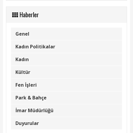
Kadın Politikalar
Haberler
Kadın
Kültür
Genel
Fen İşleri
Kadın Politikalar
Park & Bahçe
Kadın
İmar Müdürlüğü
Kültür
Duyurular
Fen İşleri
Foto Galeri
Park & Bahçe
Videolar
İmar Müdürlüğü
Etkinlik Takvimi
Duyurular