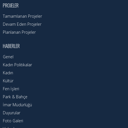
Nöbetçi Eczaneler
PROJELER
Turizm Rehberi
Tamamlanan Projeler
Devam Eden Projeler
Hava Durumu
Planlanan Projeler
Kadın Politikalar
HABERLER
Kadın
Genel
Kadın Politikalar
Kadın
Kültür
Fen İşleri
Park & Bahçe
İmar Müdürlüğü
Duyurular
Foto Galeri