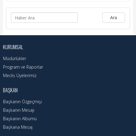
Hizmet Rehberi
Faaliyet Raporu
Ara
Başvuru Rehberi
Meclis Kararları
KURUMSAL
İhale İlanları
Müdürlükler
Program ve Raporlar
Vefat Edenler
Meclis Üyelerimiz
Telefon Rehberi
BAŞKAN
İlçemiz
Başkanın Özgeçmişi
Başkanın Mesajı
Cizre Tarihi
Başkanın Albümü
Muhtarlıklar
Başkana Mesaj