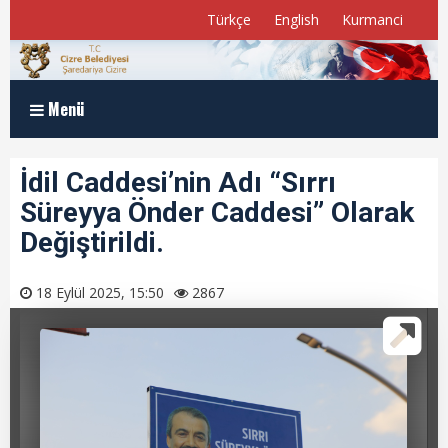
Türkçe
English
Kurmanci
Menü
Anasayfa
İdil Caddesi’nin Adı “Sırrı
Süreyya Önder Caddesi” Olarak
Kurumsal
Değiştirildi.
Müdürlükler
18 Eylül 2025, 15:50
2867
Program ve Raporlar
Meclis Üyelerimiz
E-Belediye