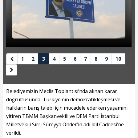
Beyan Bilgileri
Borç Bilgileri
Tahakkuk Bilgileri
Tahsilat Bilgileri
Online Ödeme
1
2
3
4
5
6
7
8
9
10
Sicil Kodu ile Tahsilat
Sicil Arama
Belediyemizin Meclis Toplantısı’nda alınan karar
Şikayet Bildirim Formu
doğrultusunda, Türkiye’nin demokratikleşmesi ve
halkların barış talebi için mücadele ederken yaşamını
Şikayet Takip Formu
yitiren TBMM Başkanvekili ve DEM Parti İstanbul
Başkan
Milletvekili Sırrı Süreyya Önder’in adı İdil Caddesi’ne
verildi.