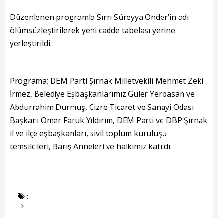
Başkanın Özgeçmişi
Düzenlenen programla Sırrı Süreyya Önder’in adı
Başkanın Mesajı
ölümsüzleştirilerek yeni cadde tabelası yerine
Başkanın Albümü
yerleştirildi.
Başkana Mesaj
Programa; DEM Parti Şırnak Milletvekili Mehmet Zeki
Projeler
İrmez, Belediye Eşbaşkanlarımız Güler Yerbasan ve
Abdurrahim Durmuş, Cizre Ticaret ve Sanayi Odası
Tamamlanan Projeler
Başkanı Ömer Faruk Yıldırım, DEM Parti ve DBP Şırnak
Devam Eden Projeler
il ve ilçe eşbaşkanları, sivil toplum kuruluşu
temsilcileri, Barış Anneleri ve halkımız katıldı.
Planlanan Projeler
Haberler
:
Genel