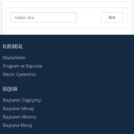
Hizmet Rehberi
Faaliyet Raporu
Ara
Başvuru Rehberi
Meclis Kararları
KURUMSAL
İhale İlanları
Müdürlükler
Program ve Raporlar
Vefat Edenler
Meclis Üyelerimiz
Telefon Rehberi
BAŞKAN
İlçemiz
Başkanın Özgeçmişi
Başkanın Mesajı
Cizre Tarihi
Başkanın Albümü
Muhtarlıklar
Başkana Mesaj