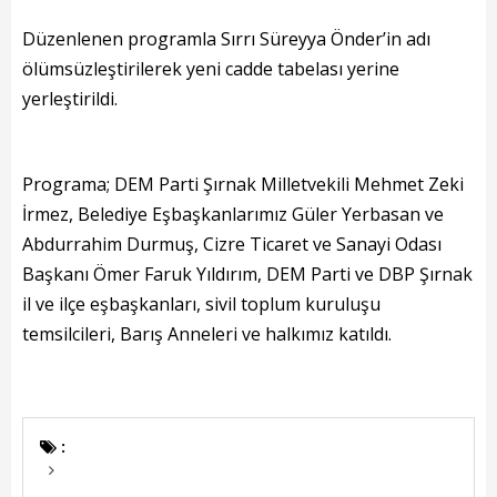
Başkanın Özgeçmişi
Düzenlenen programla Sırrı Süreyya Önder’in adı
Başkanın Mesajı
ölümsüzleştirilerek yeni cadde tabelası yerine
Başkanın Albümü
yerleştirildi.
Başkana Mesaj
Programa; DEM Parti Şırnak Milletvekili Mehmet Zeki
Projeler
İrmez, Belediye Eşbaşkanlarımız Güler Yerbasan ve
Abdurrahim Durmuş, Cizre Ticaret ve Sanayi Odası
Tamamlanan Projeler
Başkanı Ömer Faruk Yıldırım, DEM Parti ve DBP Şırnak
Devam Eden Projeler
il ve ilçe eşbaşkanları, sivil toplum kuruluşu
temsilcileri, Barış Anneleri ve halkımız katıldı.
Planlanan Projeler
Haberler
:
Genel