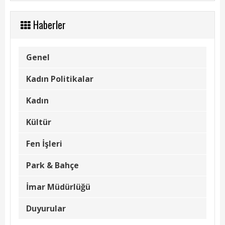
Kadın Politikalar
Haberler
Kadın
Kültür
Genel
Fen İşleri
Kadın Politikalar
Park & Bahçe
Kadın
İmar Müdürlüğü
Kültür
Duyurular
Fen İşleri
Foto Galeri
Park & Bahçe
Videolar
İmar Müdürlüğü
Etkinlik Takvimi
Duyurular