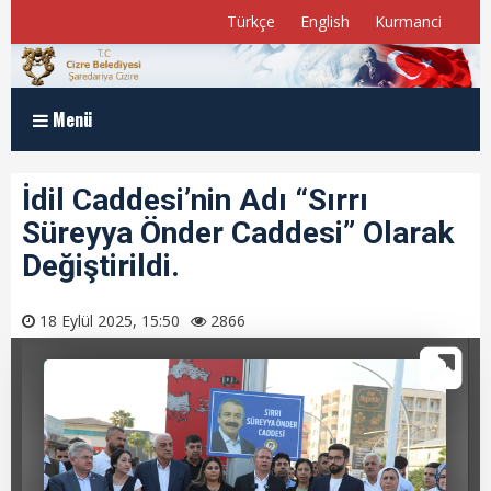
Türkçe
English
Kurmanci
Menü
Anasayfa
İdil Caddesi’nin Adı “Sırrı
Süreyya Önder Caddesi” Olarak
Kurumsal
Değiştirildi.
Müdürlükler
18 Eylül 2025, 15:50
2866
Program ve Raporlar
Meclis Üyelerimiz
E-Belediye