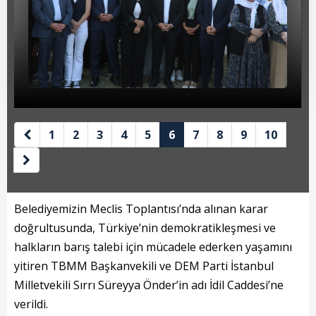
Beyan Bilgileri
Borç Bilgileri
Tahakkuk Bilgileri
Tahsilat Bilgileri
Online Ödeme
1
2
3
4
5
6
7
8
9
10
Sicil Kodu ile Tahsilat
Sicil Arama
Belediyemizin Meclis Toplantısı’nda alınan karar
Şikayet Bildirim Formu
doğrultusunda, Türkiye’nin demokratikleşmesi ve
halkların barış talebi için mücadele ederken yaşamını
Şikayet Takip Formu
yitiren TBMM Başkanvekili ve DEM Parti İstanbul
Başkan
Milletvekili Sırrı Süreyya Önder’in adı İdil Caddesi’ne
verildi.