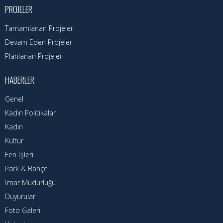
Nöbetçi Eczaneler
PROJELER
Turizm Rehberi
Tamamlanan Projeler
Devam Eden Projeler
Hava Durumu
Planlanan Projeler
Kadın Politikalar
HABERLER
Kadın
Genel
Kadın Politikalar
Kadın
Kültür
Fen İşleri
Park & Bahçe
İmar Müdürlüğü
Duyurular
Foto Galeri