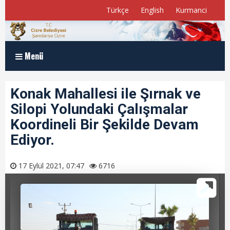
Türkçe
English
Kurmanci
Menü
Anasayfa
Konak Mahallesi ile Şırnak ve
Silopi Yolundaki Çalışmalar
Kurumsal
Koordineli Bir Şekilde Devam
Müdürlükler
Ediyor.
Program ve Raporlar
17 Eylül 2021, 07:47
6716
Meclis Üyelerimiz
E-Belediye