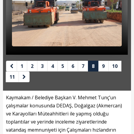
Beyan Bilgileri
Borç Bilgileri
Tahakkuk Bilgileri
Tahsilat Bilgileri
Online Ödeme
Sicil Kodu ile Tahsilat
1
2
3
4
5
6
7
8
9
10
11
Sicil Arama
Şikayet Bildirim Formu
Kaymakam / Belediye Başkan V. Mehmet Tunç’un
Şikayet Takip Formu
çalışmalar konusunda DEDAŞ, Doğalgaz (Akmercan)
ve Karayolları Müteahhitleri ile yapmış olduğu
Başkan
toplantılar ve yerinde inceleme ziyaretlerinde
vatandaş memnuniyeti için Çalışmaları hızlandırın