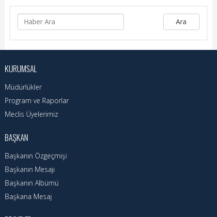
Nöbetçi Eczaneler
Ara
Turizm Rehberi
Hava Durumu
KURUMSAL
Kadın Politikalar
Müdürlükler
Kadın
Program ve Raporlar
Meclis Üyelerimiz
BAŞKAN
Başkanın Özgeçmişi
Başkanın Mesajı
Başkanın Albümü
Başkana Mesaj