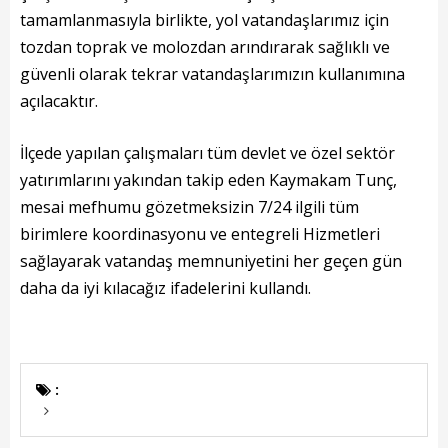
Kadın Politikalar
tamamlanmasıyla birlikte, yol vatandaşlarımız için
tozdan toprak ve molozdan arındırarak sağlıklı ve
Kadın
güvenli olarak tekrar vatandaşlarımızın kullanımına
Kültür
açılacaktır.
Fen İşleri
İlçede yapılan çalışmaları tüm devlet ve özel sektör
yatırımlarını yakından takip eden Kaymakam Tunç,
Park & Bahçe
mesai mefhumu gözetmeksizin 7/24 ilgili tüm
İmar Müdürlüğü
birimlere koordinasyonu ve entegreli Hizmetleri
sağlayarak vatandaş memnuniyetini her geçen gün
Duyurular
daha da iyi kılacağız ifadelerini kullandı.
Foto Galeri
Videolar
:
Etkinlik Takvimi