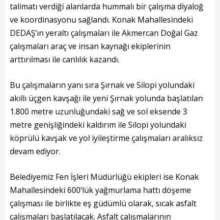
Başkanın Özgeçmişi
talimatı verdiği alanlarda hummalı bir çalışma diyaloğ
ve koordinasyonu sağlandı. Konak Mahallesindeki
Başkanın Mesajı
DEDAŞ’ın yeraltı çalışmaları ile Akmercan Doğal Gaz
Başkanın Albümü
çalışmaları araç ve insan kaynağı ekiplerinin
arttırılması ile canlılık kazandı.
Başkana Mesaj
Bu çalışmaların yanı sıra Şırnak ve Silopi yolundaki
Projeler
akıllı üçgen kavşağı ile yeni Şırnak yolunda başlatılan
1.800 metre uzunluğundaki sağ ve sol eksende 3
Tamamlanan Projeler
metre genişliğindeki kaldırım ile Silopi yolundaki
Devam Eden Projeler
köprülü kavşak ve yol iyileştirme çalışmaları aralıksız
devam ediyor.
Planlanan Projeler
Belediyemiz Fen İşleri Müdürlüğü ekipleri ise Konak
Haberler
Mahallesindeki 600’lük yağmurlama hattı döşeme
Genel
çalışması ile birlikte eş güdümlü olarak, sıcak asfalt
çalışmaları başlatılacak. Asfalt çalışmalarının