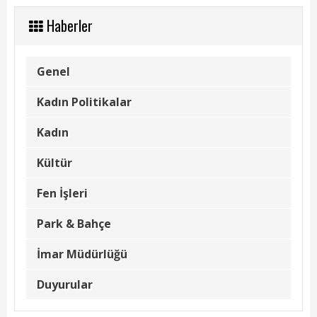
Hizmet Rehberi
Haberler
Faaliyet Raporu
Başvuru Rehberi
Genel
Meclis Kararları
Kadın Politikalar
İhale İlanları
Kadın
Vefat Edenler
Kültür
Telefon Rehberi
Fen İşleri
Park & Bahçe
İlçemiz
İmar Müdürlüğü
Cizre Tarihi
Duyurular
Muhtarlıklar