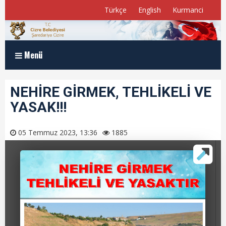
Türkçe
English
Kurmanci
Menü
Anasayfa
NEHİRE GİRMEK, TEHLİKELİ VE
YASAK!!!
Kurumsal
Müdürlükler
05 Temmuz 2023, 13:36
1885
Program ve Raporlar
Meclis Üyelerimiz
E-Belediye