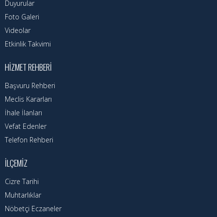
Nöbetçi Eczaneler
Duyurular
Foto Galeri
Turizm Rehberi
Videolar
Etkinlik Takvimi
Hava Durumu
HIZMET REHBERI
Kadın Politikalar
Başvuru Rehberi
Kadın
Meclis Kararları
İhale İlanları
Vefat Edenler
Telefon Rehberi
İLÇEMIZ
Cizre Tarihi
Muhtarlıklar
Nöbetçi Eczaneler