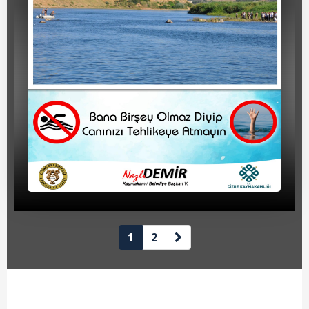
Beyan Bilgileri
Borç Bilgileri
Tahakkuk Bilgileri
Tahsilat Bilgileri
Online Ödeme
Sicil Kodu ile Tahsilat
Sicil Arama
Şikayet Bildirim Formu
1
2
Şikayet Takip Formu
Başkan