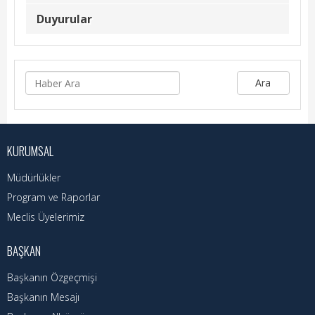
Kadın Politikalar
Duyurular
Kadın
Kültür
Ara
Fen İşleri
Park & Bahçe
KURUMSAL
İmar Müdürlüğü
Müdürlükler
Duyurular
Program ve Raporlar
Meclis Üyelerimiz
Foto Galeri
BAŞKAN
Videolar
Başkanın Özgeçmişi
Etkinlik Takvimi
Başkanın Mesajı