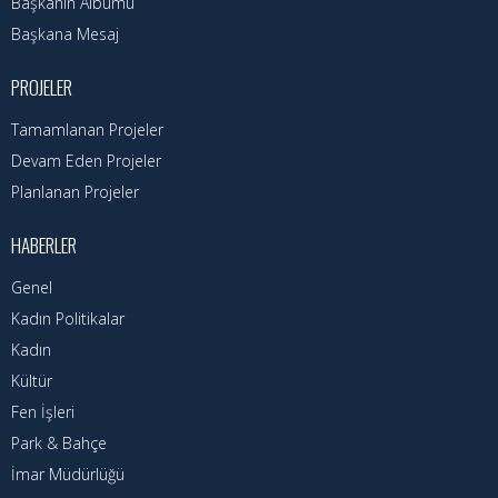
Hizmet Rehberi
Başkanın Albümü
Başkana Mesaj
Faaliyet Raporu
PROJELER
Başvuru Rehberi
Tamamlanan Projeler
Meclis Kararları
Devam Eden Projeler
Planlanan Projeler
İhale İlanları
HABERLER
Vefat Edenler
Genel
Telefon Rehberi
Kadın Politikalar
Kadın
İlçemiz
Kültür
Cizre Tarihi
Fen İşleri
Park & Bahçe
Muhtarlıklar
İmar Müdürlüğü