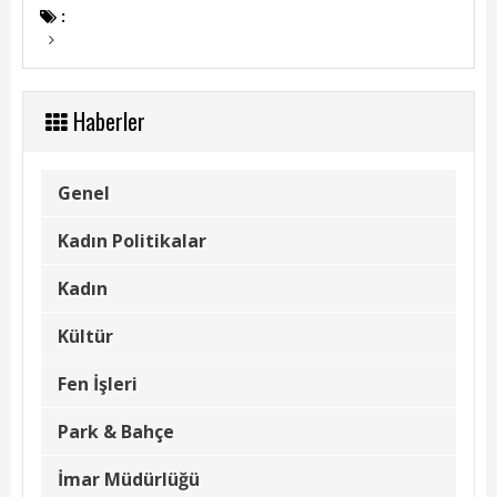
Başkanın Özgeçmişi
:
Başkanın Mesajı
Başkanın Albümü
Haberler
Başkana Mesaj
Genel
Projeler
Kadın Politikalar
Tamamlanan Projeler
Kadın
Devam Eden Projeler
Kültür
Planlanan Projeler
Fen İşleri
Haberler
Park & Bahçe
Genel
İmar Müdürlüğü