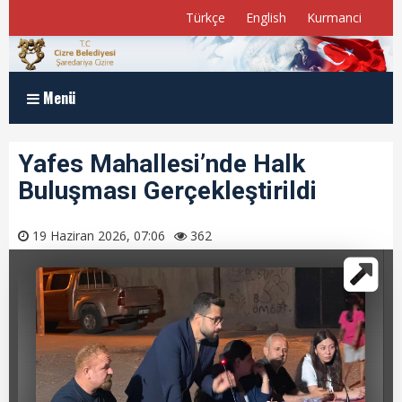
Türkçe
English
Kurmanci
Menü
Anasayfa
Yafes Mahallesi’nde Halk
Buluşması Gerçekleştirildi
Kurumsal
Müdürlükler
19 Haziran 2026, 07:06
362
Program ve Raporlar
Meclis Üyelerimiz
E-Belediye