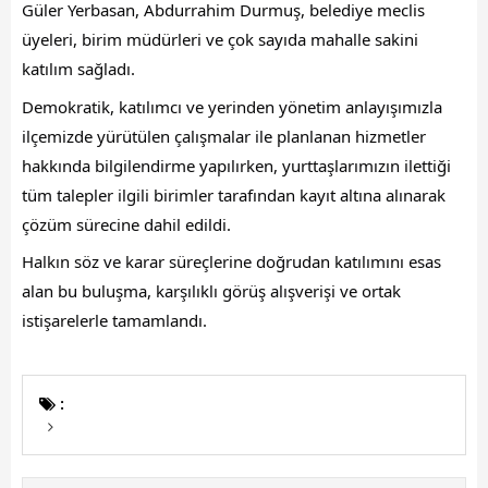
Başkanın Özgeçmişi
Güler Yerbasan, Abdurrahim Durmuş, belediye meclis 
üyeleri, birim müdürleri ve çok sayıda mahalle sakini 
Başkanın Mesajı
katılım sağladı.
Başkanın Albümü
Demokratik, katılımcı ve yerinden yönetim anlayışımızla 
ilçemizde yürütülen çalışmalar ile planlanan hizmetler 
Başkana Mesaj
hakkında bilgilendirme yapılırken, yurttaşlarımızın ilettiği 
Projeler
tüm talepler ilgili birimler tarafından kayıt altına alınarak 
çözüm sürecine dahil edildi.
Tamamlanan Projeler
Halkın söz ve karar süreçlerine doğrudan katılımını esas 
alan bu buluşma, karşılıklı görüş alışverişi ve ortak 
Devam Eden Projeler
istişarelerle tamamlandı.
Planlanan Projeler
Haberler
:
Genel