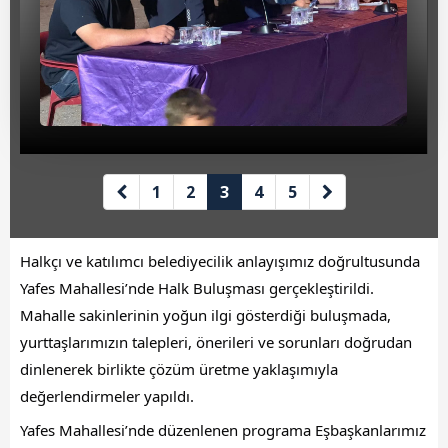
Beyan Bilgileri
Borç Bilgileri
Tahakkuk Bilgileri
Tahsilat Bilgileri
Online Ödeme
1
2
3
4
5
Sicil Kodu ile Tahsilat
Halkçı ve katılımcı belediyecilik anlayışımız doğrultusunda 
Sicil Arama
Yafes Mahallesi’nde Halk Buluşması gerçekleştirildi. 
Şikayet Bildirim Formu
Mahalle sakinlerinin yoğun ilgi gösterdiği buluşmada, 
yurttaşlarımızın talepleri, önerileri ve sorunları doğrudan 
Şikayet Takip Formu
dinlenerek birlikte çözüm üretme yaklaşımıyla 
değerlendirmeler yapıldı.
Başkan
Yafes Mahallesi’nde düzenlenen programa Eşbaşkanlarımız 