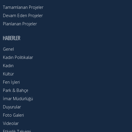
Nöbetçi Eczaneler
Tamamlanan Projeler
Turizm Rehberi
Devam Eden Projeler
Planlanan Projeler
Hava Durumu
HABERLER
Kadın Politikalar
Genel
Kadın
Kadın Politikalar
Kadın
Kültür
Fen İşleri
Park & Bahçe
İmar Müdürlüğü
Duyurular
Foto Galeri
Videolar
Etkinlik Takvimi