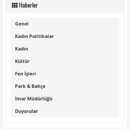
Kadın Politikalar
Haberler
Kadın
Genel
Kültür
Kadın Politikalar
Fen İşleri
Kadın
Park & Bahçe
Kültür
İmar Müdürlüğü
Fen İşleri
Duyurular
Park & Bahçe
Foto Galeri
İmar Müdürlüğü
Videolar
Duyurular
Etkinlik Takvimi