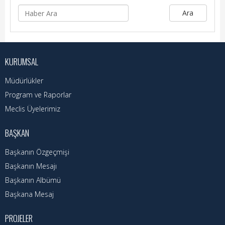
Hizmet Rehberi
Ara
Faaliyet Raporu
Başvuru Rehberi
KURUMSAL
Meclis Kararları
Müdürlükler
İhale İlanları
Program ve Raporlar
Meclis Üyelerimiz
Vefat Edenler
BAŞKAN
Telefon Rehberi
Başkanın Özgeçmişi
İlçemiz
Başkanın Mesajı
Başkanın Albümü
Cizre Tarihi
Başkana Mesaj
Muhtarlıklar
PROJELER