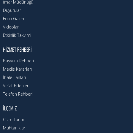
Kadın Politikalar
İmar Müdürlüğü
Duyurular
Kadın
Foto Galeri
Videolar
Kültür
Etkinlik Takvimi
Fen İşleri
HIZMET REHBERI
Park & Bahçe
Başvuru Rehberi
İmar Müdürlüğü
Meclis Kararları
İhale İlanları
Duyurular
Vefat Edenler
Foto Galeri
Telefon Rehberi
Videolar
İLÇEMIZ
Etkinlik Takvimi
Cizre Tarihi
Muhtarlıklar