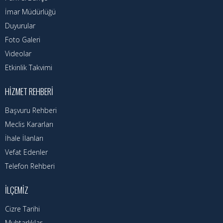
İmar Müdürlüğü
Duyurular
Foto Galeri
Videolar
Etkinlik Takvimi
HIZMET REHBERI
Başvuru Rehberi
Meclis Kararları
İhale İlanları
Vefat Edenler
Telefon Rehberi
İLÇEMIZ
Cizre Tarihi
Muhtarlıklar