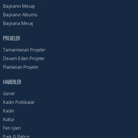
Nöbetçi Eczaneler
Başkanın Mesajı
Başkanın Albümü
Turizm Rehberi
Başkana Mesaj
Hava Durumu
PROJELER
Kadın Politikalar
Tamamlanan Projeler
Devam Eden Projeler
Kadın
Planlanan Projeler
HABERLER
Genel
Kadın Politikalar
Kadın
Kültür
Fen İşleri
Park & Bahçe