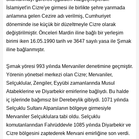
Başkanın Özgeçmişi
İslamiyet'in Cizre'ye girmesi ile birlikte şehre yarımada
Başkanın Mesajı
anlamına gelen Cezire adı verilmiş, Cumhuriyet
döneminde ise küçük bir düzeltmeyle Cizre olarak
Başkanın Albümü
değiştirilmiştir. Önceleri Mardin iline bağlı bir yerleşim
Başkana Mesaj
birimi iken 16.05.1990 tarih ve 3647 sayılı yasa ile Şırnak
iline bağlanmıştır.
Projeler
Şırnak yöresi 993 yılında Mervaniler denetimine geçmiştir.
Tamamlanan Projeler
Yörenin yönetsel merkezi olan Cizre; Mervaniler,
Selçuklular, Zengiler, Eyyübi zamanlarında Musul
Devam Eden Projeler
Atabeklerine ve Diyarbekir emirlerine bağlıydı. Bu halde
Planlanan Projeler
iç işlerinde bağımsız bir Derebeylik gibiydi. 1071 yılında
Selçuklu Sultanı Alparslanın bölgeye girmesiyle
Haberler
Mervaniler Selçuklulara tabi oldu. Selçuklu
komutanlarından Fahrüddevle 1085 yılında Diyarbekir ve
Genel
Cizre bölgesini zaptederek Mervani emirliğine son verdi.