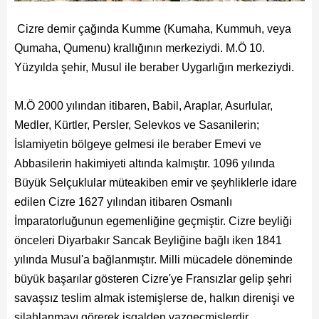
Beyan Bilgileri
Cizre demir çağında Kumme (Kumaha, Kummuh, veya
Borç Bilgileri
Qumaha, Qumenu) krallığının merkeziydi. M.Ö 10.
Tahakkuk Bilgileri
Yüzyılda şehir, Musul ile beraber Uygarlığın merkeziydi.
Tahsilat Bilgileri
M.Ö 2000 yılından itibaren, Babil, Araplar, Asurlular,
Online Ödeme
Medler, Kürtler, Persler, Selevkos ve Sasanilerin;
İslamiyetin bölgeye gelmesi ile beraber Emevi ve
Sicil Kodu ile Tahsilat
Abbasilerin hakimiyeti altında kalmıştır. 1096 yılında
Büyük Selçuklular müteakiben emir ve şeyhliklerle idare
Sicil Arama
edilen Cizre 1627 yılından itibaren Osmanlı
Şikayet Bildirim Formu
İmparatorluğunun egemenliğine geçmiştir. Cizre beyliği
önceleri Diyarbakır Sancak Beyliğine bağlı iken 1841
Şikayet Takip Formu
yılında Musul'a bağlanmıştır. Milli mücadele döneminde
büyük başarılar gösteren Cizre'ye Fransızlar gelip şehri
Başkan
savaşsız teslim almak istemişlerse de, halkın direnişi ve
silahlanmayı görerek işgalden vazgeçmişlerdir.