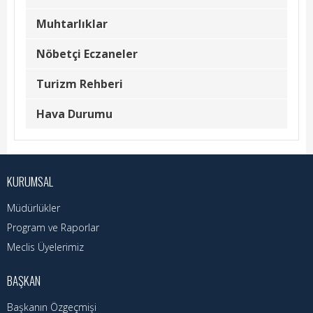
Hizmet Rehberi
Muhtarlıklar
Faaliyet Raporu
Nöbetçi Eczaneler
Başvuru Rehberi
Turizm Rehberi
Meclis Kararları
Hava Durumu
İhale İlanları
Vefat Edenler
KURUMSAL
Telefon Rehberi
Müdürlükler
İlçemiz
Program ve Raporlar
Meclis Üyelerimiz
Cizre Tarihi
BAŞKAN
Muhtarlıklar
Başkanın Özgeçmişi