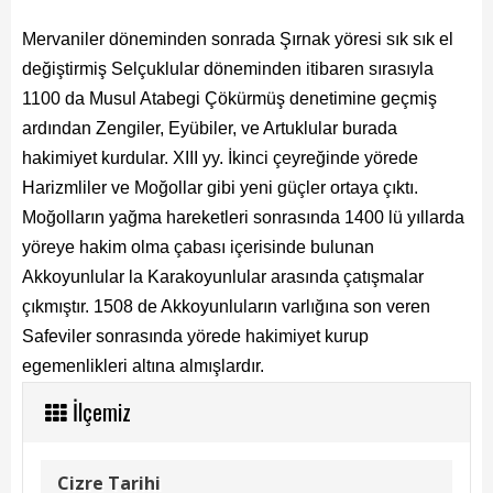
Kadın Politikalar
Mervaniler döneminden sonrada Şırnak yöresi sık sık el
Kadın
değiştirmiş Selçuklular döneminden itibaren sırasıyla
1100 da Musul Atabegi Çökürmüş denetimine geçmiş
Kültür
ardından Zengiler, Eyübiler, ve Artuklular burada
Fen İşleri
hakimiyet kurdular. XIII yy. İkinci çeyreğinde yörede
Harizmliler ve Moğollar gibi yeni güçler ortaya çıktı.
Park & Bahçe
Moğolların yağma hareketleri sonrasında 1400 lü yıllarda
yöreye hakim olma çabası içerisinde bulunan
İmar Müdürlüğü
Akkoyunlular la Karakoyunlular arasında çatışmalar
Duyurular
çıkmıştır. 1508 de Akkoyunluların varlığına son veren
Safeviler sonrasında yörede hakimiyet kurup
Foto Galeri
egemenlikleri altına almışlardır.
Videolar
İlçemiz
Etkinlik Takvimi
Cizre Tarihi