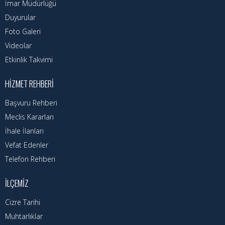
Kadın Politikalar
İmar Müdürlüğü
Duyurular
Kadın
Foto Galeri
Videolar
Kültür
Etkinlik Takvimi
Fen İşleri
HIZMET REHBERI
Park & Bahçe
Başvuru Rehberi
İmar Müdürlüğü
Meclis Kararları
İhale İlanları
Duyurular
Vefat Edenler
Foto Galeri
Telefon Rehberi
Videolar
İLÇEMIZ
Etkinlik Takvimi
Cizre Tarihi
Muhtarlıklar