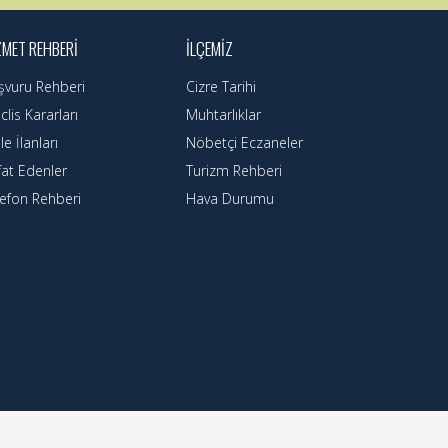
ZMET REHBERI
İLÇEMIZ
şvuru Rehberi
Cizre Tarihi
lis Kararları
Muhtarlıklar
le İlanları
Nöbetçi Eczaneler
fat Edenler
Turizm Rehberi
lefon Rehberi
Hava Durumu