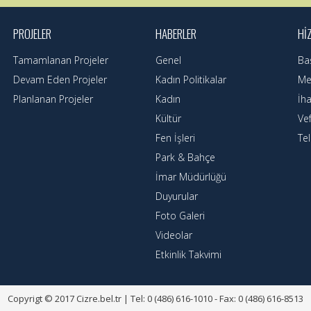
PROJELER
HABERLER
HI
Tamamlanan Projeler
Genel
Ba
Devam Eden Projeler
Kadın Politikalar
Mec
Planlanan Projeler
Kadın
İha
Kültür
Ve
Fen İşleri
Te
Park & Bahçe
İmar Müdürlüğü
Duyurular
Foto Galeri
Videolar
Etkinlik Takvimi
Copyrigt © 2017 Cizre.bel.tr | Tel: 0 (486) 616-1010 - Fax: 0 (486) 616-8513