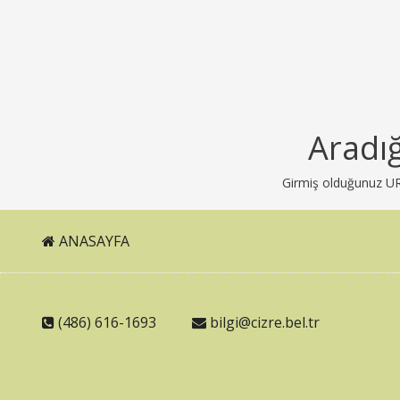
Aradı
Girmiş olduğunuz URL 
ANASAYFA
(486) 616-1693
bilgi@cizre.bel.tr