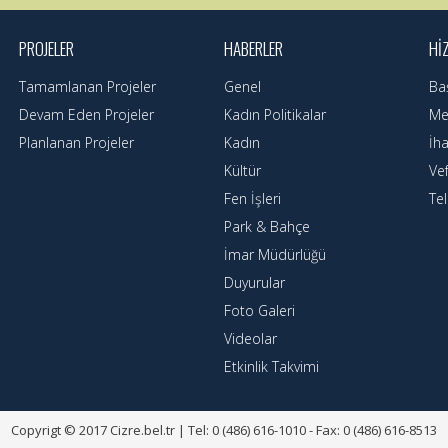
PROJELER
HABERLER
HI
Tamamlanan Projeler
Genel
Ba
Devam Eden Projeler
Kadın Politikalar
Mec
Planlanan Projeler
Kadın
İha
Kültür
Ve
Fen İşleri
Te
Park & Bahçe
İmar Müdürlüğü
Duyurular
Foto Galeri
Videolar
Etkinlik Takvimi
Copyrigt © 2017 Cizre.bel.tr | Tel: 0 (486) 616-1010 - Fax: 0 (486) 616-8513