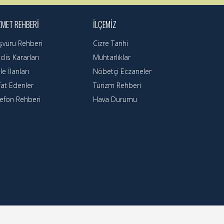
ZMET REHBERI
İLÇEMIZ
şvuru Rehberi
Cizre Tarihi
lis Kararları
Muhtarlıklar
le İlanları
Nöbetçi Eczaneler
fat Edenler
Turizm Rehberi
lefon Rehberi
Hava Durumu