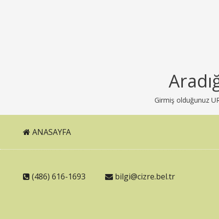
Aradı
Girmiş olduğunuz URL 
ANASAYFA
(486) 616-1693
bilgi@cizre.bel.tr