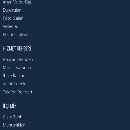
Kadın Politikalar
İmar Müdürlüğü
Duyurular
Kadın
Foto Galeri
Videolar
Kültür
Etkinlik Takvimi
Fen İşleri
HIZMET REHBERI
Park & Bahçe
Başvuru Rehberi
İmar Müdürlüğü
Meclis Kararları
İhale İlanları
Duyurular
Vefat Edenler
Foto Galeri
Telefon Rehberi
Videolar
İLÇEMIZ
Etkinlik Takvimi
Cizre Tarihi
Muhtarlıklar