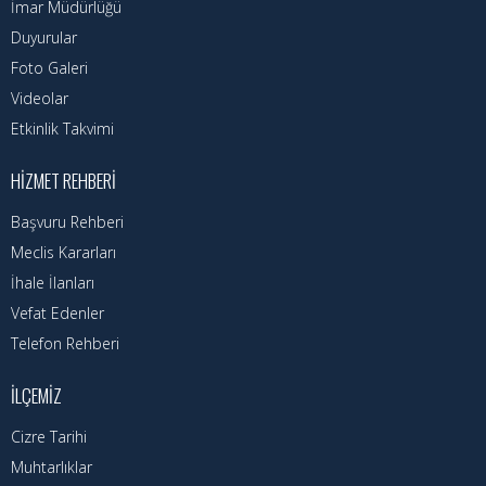
Kadın Politikalar
İmar Müdürlüğü
Duyurular
Kadın
Foto Galeri
Videolar
Kültür
Etkinlik Takvimi
Fen İşleri
HIZMET REHBERI
Park & Bahçe
Başvuru Rehberi
İmar Müdürlüğü
Meclis Kararları
İhale İlanları
Duyurular
Vefat Edenler
Foto Galeri
Telefon Rehberi
Videolar
İLÇEMIZ
Etkinlik Takvimi
Cizre Tarihi
Muhtarlıklar