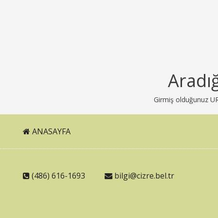
Aradı
Girmiş olduğunuz URL 
ANASAYFA
(486) 616-1693
bilgi@cizre.bel.tr