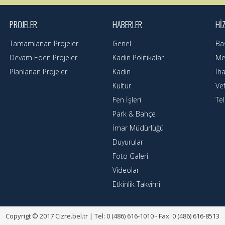
PROJELER
HABERLER
HI
Tamamlanan Projeler
Genel
Ba
Devam Eden Projeler
Kadın Politikalar
Mec
Planlanan Projeler
Kadın
İha
Kültür
Ve
Fen İşleri
Te
Park & Bahçe
İmar Müdürlüğü
Duyurular
Foto Galeri
Videolar
Etkinlik Takvimi
Copyrigt © 2017 Cizre.bel.tr | Tel: 0 (486) 616-1010 - Fax: 0 (486) 616-8513