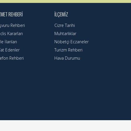
ZMET REHBERI
İLÇEMIZ
şvuru Rehberi
Cizre Tarihi
lis Kararları
Muhtarlıklar
le İlanları
Nöbetçi Eczaneler
fat Edenler
Turizm Rehberi
lefon Rehberi
Hava Durumu