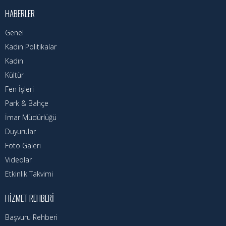
Kadın Politikalar
HABERLER
Kadın
Genel
Kadın Politikalar
Kültür
Kadın
Fen İşleri
Kültür
Fen İşleri
Park & Bahçe
Park & Bahçe
İmar Müdürlüğü
İmar Müdürlüğü
Duyurular
Duyurular
Foto Galeri
Foto Galeri
Videolar
Etkinlik Takvimi
Videolar
HIZMET REHBERI
Etkinlik Takvimi
Başvuru Rehberi