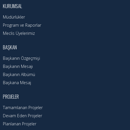
Başkanın Özgeçmişi
KURUMSAL
Başkanın Mesajı
Müdürlükler
Başkanın Albümü
Program ve Raporlar
Meclis Üyelerimiz
Başkana Mesaj
BAŞKAN
Projeler
Başkanın Özgeçmişi
Tamamlanan Projeler
Başkanın Mesajı
Başkanın Albümü
Devam Eden Projeler
Başkana Mesaj
Planlanan Projeler
PROJELER
Haberler
Tamamlanan Projeler
Devam Eden Projeler
Genel
Planlanan Projeler