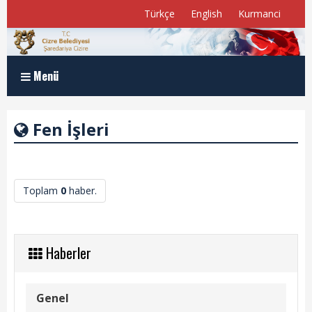
Türkçe
English
Kurmanci
Menü
Anasayfa
Fen İşleri
Kurumsal
Müdürlükler
Toplam
0
haber.
Program ve Raporlar
Meclis Üyelerimiz
Haberler
E-Belediye
Genel