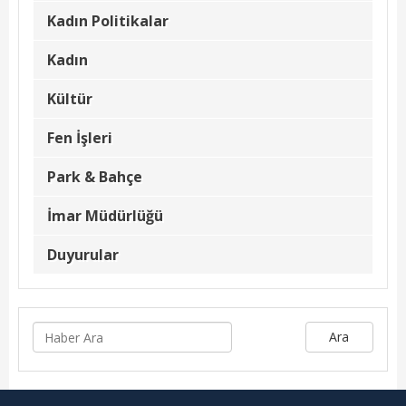
Beyan Bilgileri
Kadın Politikalar
Borç Bilgileri
Kadın
Tahakkuk Bilgileri
Kültür
Tahsilat Bilgileri
Fen İşleri
Online Ödeme
Park & Bahçe
Sicil Kodu ile Tahsilat
İmar Müdürlüğü
Sicil Arama
Duyurular
Şikayet Bildirim Formu
Şikayet Takip Formu
Ara
Başkan