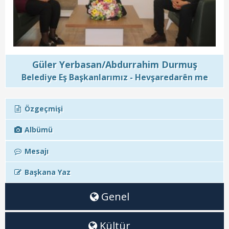
Başkanın Özgeçmişi
Başkanın Mesajı
Başkanın Albümü
Güler Yerbasan/Abdurrahim Durmuş
Başkana Mesaj
Belediye Eş Başkanlarımız - Hevşaredarên me
Projeler
Özgeçmişi
Tamamlanan Projeler
Albümü
Devam Eden Projeler
Mesajı
Planlanan Projeler
Başkana Yaz
Haberler
Genel
Genel
Kültür