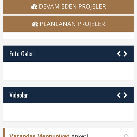
Nöbetçi Eczaneler
DEVAM EDEN PROJELER
Turizm Rehberi
PLANLANAN PROJELER
Hava Durumu
Kadın Politikalar
Foto Galeri
Kadın
Videolar
Vatandaş Mennuniyet
Anketi