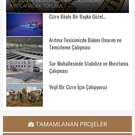
Hizmet Rehberi
İLAN CİZRE BELEDİYESİ BAŞKANLIĞINDAN
KİRALANACAK TOPLAM ...
Faaliyet Raporu
Cizre Böyle Bir Başka Güzel...
Başvuru Rehberi
Arıtma Tesisimizde Bakım Onarım ve
Meclis Kararları
Temizleme Çalışması
İhale İlanları
Sur Mahallesinde Stabilize ve Mıcırlama
Vefat Edenler
Çalışması
Telefon Rehberi
Yeşil Bir Cizre İçin Çalışıyoruz
İlçemiz
Cizre Tarihi
TAMAMLANAN PROJELER
Muhtarlıklar