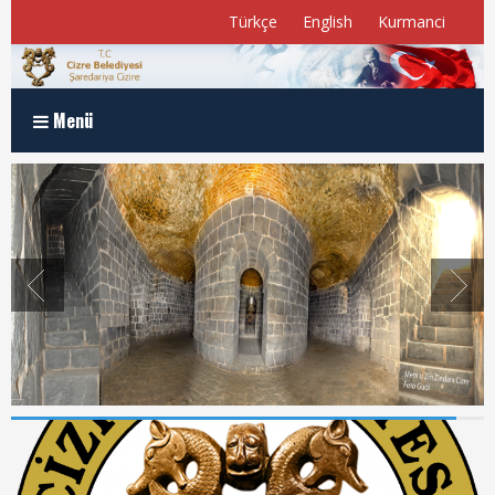
Türkçe
English
Kurmanci
Menü
Anasayfa
Kurumsal
Müdürlükler
Program ve Raporlar
Meclis Üyelerimiz
E-Belediye