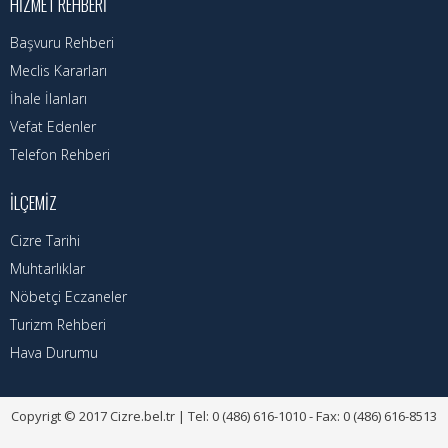
HIZMET REHBERI
Başvuru Rehberi
Meclis Kararları
İhale İlanları
Vefat Edenler
Telefon Rehberi
İLÇEMIZ
Cizre Tarihi
Muhtarlıklar
Nöbetçi Eczaneler
Turizm Rehberi
Hava Durumu
Copyrigt © 2017 Cizre.bel.tr | Tel: 0 (486) 616-1010 - Fax: 0 (486) 616-8513